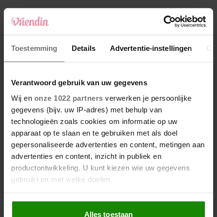
4
Makelaar Mandy: ‘‘Zeg dat ik moet stoppen,’
fluistert hij. Ik sluit mijn ogen en zwijg’
5
Toestemming
Details
Advertentie-instellingen
Ov
Makelaar Mandy: ‘Vrijdagavond belde Bart.
Hij sprak eng kalm’
Verantwoord gebruik van uw gegevens
Nieuw
Wij en
onze 1022 partners
verwerken je persoonlijke
gegevens (bijv. uw IP-adres) met behulp van
technologieën zoals cookies om informatie op uw
apparaat op te slaan en te gebruiken met als doel
gepersonaliseerde advertenties en content, metingen aan
advertenties en content, inzicht in publiek en
productontwikkeling. U kunt kiezen wie uw gegevens
gebruikt en met welke doelen.
Als u het toestaat, willen we ook graag:
Alles toestaan
Informatie verzamelen over uw geografische