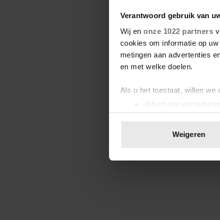
Verantwoord gebruik van u
Wij en
onze 1022 partners
v
cookies om informatie op uw 
metingen aan advertenties en
en met welke doelen.
Als u het toestaat, willen we
Informatie verzamelen
Uw apparaat identific
Lees meer over hoe uw perso
Weigeren
toestemming op elk moment wi
We gebruiken cookies om cont
websiteverkeer te analyseren
media, adverteren en analys
verstrekt of die ze hebben v
onze website blijft gebruiken.