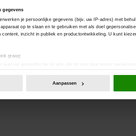
w gegevens
erwerken je persoonlijke gegevens (bijv. uw IP-adres) met behul
apparaat op te slaan en te gebruiken met als doel gepersonalise
 content, inzicht in publiek en productontwikkeling. U kunt kiez
 ook graag:
 over uw geografische locatie, die tot een paar meter nauwkeuri
eren door het actief te scannen op specifieke eigenschappen (fing
onlijke gegevens worden verwerkt en stel uw voorkeuren in he
Aanpassen
jzigen of intrekken in de Cookieverklaring.
ent en advertenties te personaliseren, om functies voor social
. Ook delen we informatie over uw gebruik van onze site met on
e. Deze partners kunnen deze gegevens combineren met andere i
erzameld op basis van uw gebruik van hun services. U gaat akk