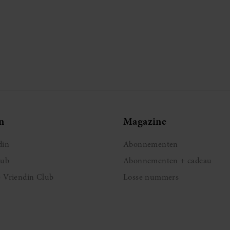
n
Magazine
din
Abonnementen
lub
Abonnementen + cadeau
e Vriendin Club
Losse nummers