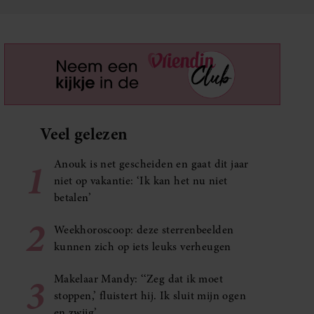
Veel gelezen
1
Anouk is net gescheiden en gaat dit jaar
niet op vakantie: ‘Ik kan het nu niet
betalen’
2
Weekhoroscoop: deze sterrenbeelden
kunnen zich op iets leuks verheugen
3
Makelaar Mandy: ‘‘Zeg dat ik moet
stoppen,’ fluistert hij. Ik sluit mijn ogen
en zwijg’