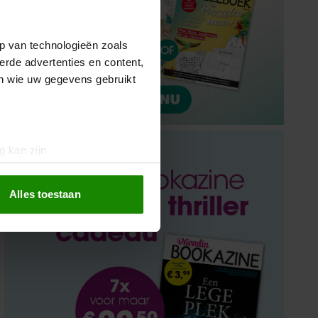
p van technologieën zoals
erde advertenties en content,
en wie uw gegevens gebruikt
g kan zijn
erprinting)
t
detailgedeelte
in. U kunt uw
Alles toestaan
 media te bieden en om ons
ze partners voor social
nformatie die u aan ze heeft
oord met onze cookies als u