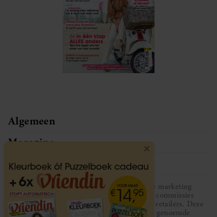
Algemeen
Magazine
Service
Vriendin participeert in diverse affiliate marketing
programma’s, dat houdt in dat Vriendin commissies
ontvangt voor aankopen middels links van retailers. Deze
website wordt niet gesponsord door de genoemde