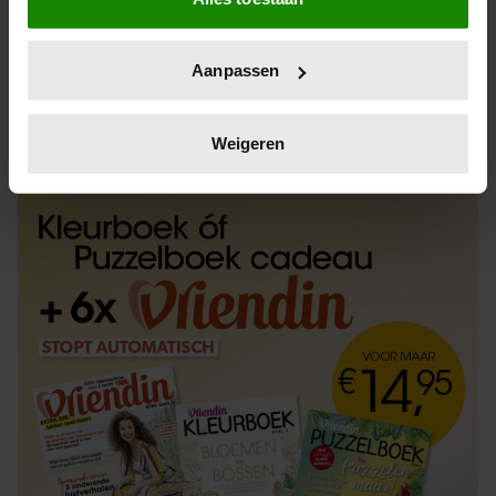
Informatie verzamelen over uw geografische
locatie, die tot een paar meter nauwkeurig kan zijn
Uw apparaat identificeren door het actief te
Aanpassen
scannen op specifieke eigenschappen (fingerprinting)
Lees meer over hoe uw persoonlijke gegevens worden
ABONNEREN
LOS KOPEN
verwerkt en stel uw voorkeuren in het
detailgedeelte
in.
Weigeren
U kunt uw toestemming op elk moment wijzigen of
intrekken in de Cookieverklaring.
We gebruiken cookies om content en advertenties te
personaliseren, om functies voor social media te bieden
en om ons websiteverkeer te analyseren. Ook delen we
informatie over uw gebruik van onze site met onze
partners voor social media, adverteren en analyse. Deze
partners kunnen deze gegevens combineren met andere
informatie die u aan ze heeft verstrekt of die ze hebben
verzameld op basis van uw gebruik van hun services. U
gaat akkoord met onze cookies als u onze website blijft
gebruiken.