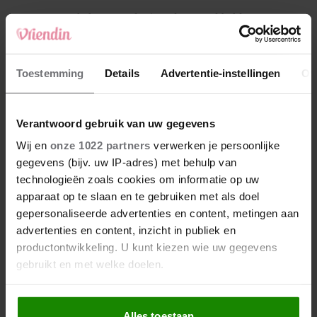
4
Makelaar Mandy: ‘Vrijdagavond belde Bart.
Hij sprak eng kalm’
5
Toestemming
Details
Advertentie-instellingen
Ov
Makelaar Mandy: ‘Judith typt… En deze keer
durf ik bijna niet te lezen wat er komt’
Verantwoord gebruik van uw gegevens
Nieuw
Wij en
onze 1022 partners
verwerken je persoonlijke
gegevens (bijv. uw IP-adres) met behulp van
technologieën zoals cookies om informatie op uw
apparaat op te slaan en te gebruiken met als doel
gepersonaliseerde advertenties en content, metingen aan
advertenties en content, inzicht in publiek en
productontwikkeling. U kunt kiezen wie uw gegevens
gebruikt en met welke doelen.
Als u het toestaat, willen we ook graag:
Alles toestaan