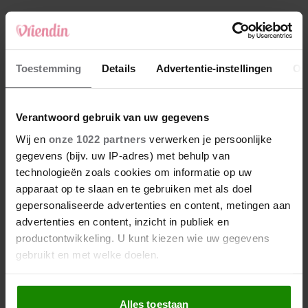
4
Makelaar Mandy: ‘‘Zeg dat ik moet stoppen,’
fluistert hij. Ik sluit mijn ogen en zwijg’
5
Toestemming
Details
Advertentie-instellingen
Ov
Makelaar Mandy: ‘Vrijdagavond belde Bart.
Hij sprak eng kalm’
Verantwoord gebruik van uw gegevens
Nieuw
Wij en
onze 1022 partners
verwerken je persoonlijke
gegevens (bijv. uw IP-adres) met behulp van
technologieën zoals cookies om informatie op uw
apparaat op te slaan en te gebruiken met als doel
gepersonaliseerde advertenties en content, metingen aan
advertenties en content, inzicht in publiek en
productontwikkeling. U kunt kiezen wie uw gegevens
gebruikt en met welke doelen.
Als u het toestaat, willen we ook graag:
Alles toestaan
Informatie verzamelen over uw geografische