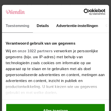
4
Makelaar Mandy: ‘Een bericht van de BN’er.
Een foto. Mijn lijf reageert’
5
Toestemming
Details
Advertentie-instellingen
Ov
Makelaar Mandy: ‘Vrijdagavond belde Bart.
Hij sprak eng kalm’
Verantwoord gebruik van uw gegevens
Nieuw
Wij en
onze 1022 partners
verwerken je persoonlijke
gegevens (bijv. uw IP-adres) met behulp van
technologieën zoals cookies om informatie op uw
apparaat op te slaan en te gebruiken met als doel
gepersonaliseerde advertenties en content, metingen aan
advertenties en content, inzicht in publiek en
productontwikkeling. U kunt kiezen wie uw gegevens
gebruikt en met welke doelen.
Als u het toestaat, willen we ook graag:
Alles toestaan