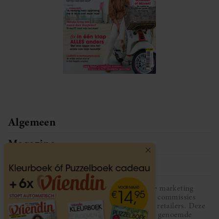
Algemeen
Magazine
Service
Vriendin participeert in diverse affiliate marketing
programma’s, dat houdt in dat Vriendin commissies
ontvangt voor aankopen middels links van retailers. Deze
website wordt niet gesponsord door de genoemde