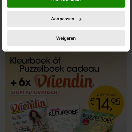
Informatie verzamelen over uw geografische
locatie, die tot een paar meter nauwkeurig kan zijn
Uw apparaat identificeren door het actief te
Aanpassen
scannen op specifieke eigenschappen (fingerprinting)
Lees meer over hoe uw persoonlijke gegevens worden
ABONNEREN
LOS KOPEN
verwerkt en stel uw voorkeuren in het
detailgedeelte
in.
Weigeren
U kunt uw toestemming op elk moment wijzigen of
intrekken in de Cookieverklaring.
We gebruiken cookies om content en advertenties te
personaliseren, om functies voor social media te bieden
en om ons websiteverkeer te analyseren. Ook delen we
informatie over uw gebruik van onze site met onze
partners voor social media, adverteren en analyse. Deze
partners kunnen deze gegevens combineren met andere
informatie die u aan ze heeft verstrekt of die ze hebben
verzameld op basis van uw gebruik van hun services. U
gaat akkoord met onze cookies als u onze website blijft
gebruiken.