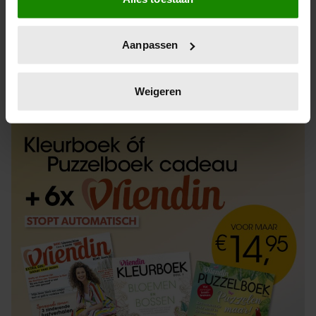
Informatie verzamelen over uw geografische
locatie, die tot een paar meter nauwkeurig kan zijn
Uw apparaat identificeren door het actief te
Aanpassen
scannen op specifieke eigenschappen (fingerprinting)
Lees meer over hoe uw persoonlijke gegevens worden
ABONNEREN
LOS KOPEN
verwerkt en stel uw voorkeuren in het
detailgedeelte
in.
Weigeren
U kunt uw toestemming op elk moment wijzigen of
intrekken in de Cookieverklaring.
We gebruiken cookies om content en advertenties te
personaliseren, om functies voor social media te bieden
en om ons websiteverkeer te analyseren. Ook delen we
informatie over uw gebruik van onze site met onze
partners voor social media, adverteren en analyse. Deze
partners kunnen deze gegevens combineren met andere
informatie die u aan ze heeft verstrekt of die ze hebben
verzameld op basis van uw gebruik van hun services. U
gaat akkoord met onze cookies als u onze website blijft
gebruiken.