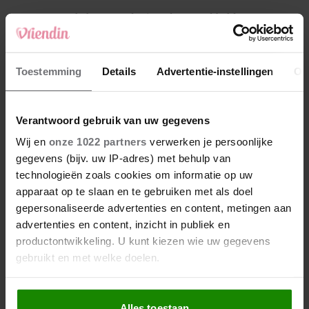
4
Makelaar Mandy: ‘Vrijdagavond belde Bart.
Hij sprak eng kalm’
5
Toestemming
Details
Advertentie-instellingen
Ov
Makelaar Mandy: ‘Judith typt… En deze keer
durf ik bijna niet te lezen wat er komt’
Verantwoord gebruik van uw gegevens
Nieuw
Wij en
onze 1022 partners
verwerken je persoonlijke
gegevens (bijv. uw IP-adres) met behulp van
technologieën zoals cookies om informatie op uw
apparaat op te slaan en te gebruiken met als doel
gepersonaliseerde advertenties en content, metingen aan
advertenties en content, inzicht in publiek en
productontwikkeling. U kunt kiezen wie uw gegevens
gebruikt en met welke doelen.
Als u het toestaat, willen we ook graag:
Alles toestaan