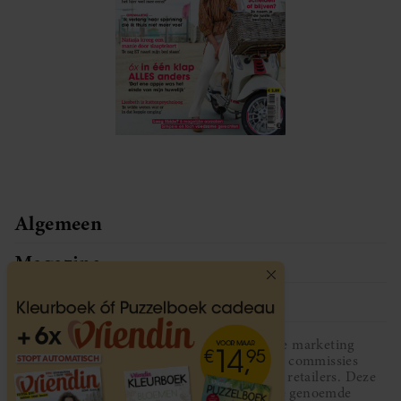
Algemeen
Magazine
Service
Vriendin participeert in diverse affiliate marketing
programma’s, dat houdt in dat Vriendin commissies
ontvangt voor aankopen middels links van retailers. Deze
website wordt niet gesponsord door de genoemde