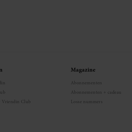
n
Magazine
din
Abonnementen
lub
Abonnementen + cadeau
e Vriendin Club
Losse nummers