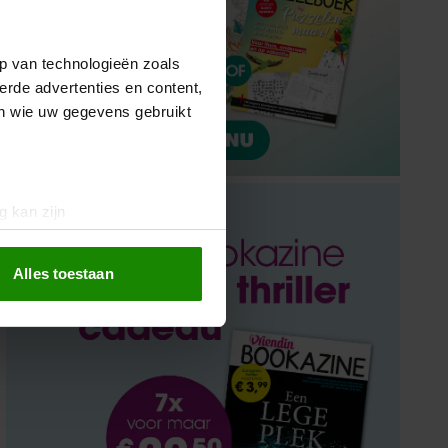
p van technologieën zoals
erde advertenties en content,
en wie uw gegevens gebruikt
g kan zijn
erprinting)
t
detailgedeelte
in. U kunt uw
Alles toestaan
 media te bieden en om ons
ze partners voor social
nformatie die u aan ze heeft
oord met onze cookies als u