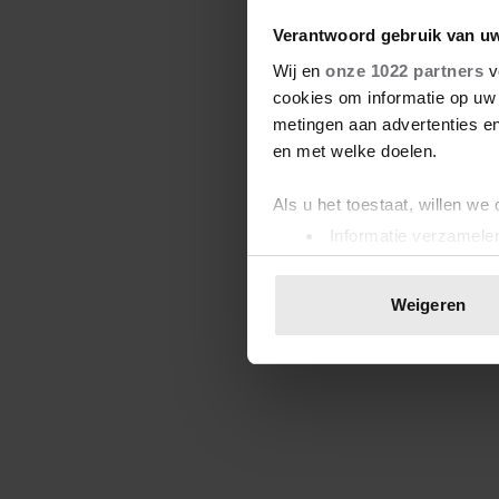
Verantwoord gebruik van u
Wij en
onze 1022 partners
v
cookies om informatie op uw 
metingen aan advertenties en
en met welke doelen.
Als u het toestaat, willen we
Informatie verzamelen
Uw apparaat identific
Lees meer over hoe uw perso
Weigeren
toestemming op elk moment wi
We gebruiken cookies om cont
websiteverkeer te analyseren
media, adverteren en analys
verstrekt of die ze hebben v
onze website blijft gebruiken.