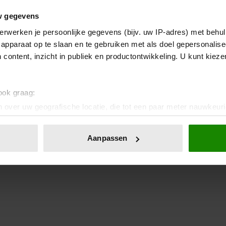
w gegevens
erwerken je persoonlijke gegevens (bijv. uw IP-adres) met behul
apparaat op te slaan en te gebruiken met als doel gepersonalise
 content, inzicht in publiek en productontwikkeling. U kunt kiez
 ook graag:
 over uw geografische locatie, die tot een paar meter nauwkeuri
eren door het actief te scannen op specifieke eigenschappen (fing
onlijke gegevens worden verwerkt en stel uw voorkeuren in he
Aanpassen
jzigen of intrekken in de Cookieverklaring.
ent en advertenties te personaliseren, om functies voor social
. Ook delen we informatie over uw gebruik van onze site met on
e. Deze partners kunnen deze gegevens combineren met andere i
erzameld op basis van uw gebruik van hun services. U gaat akk