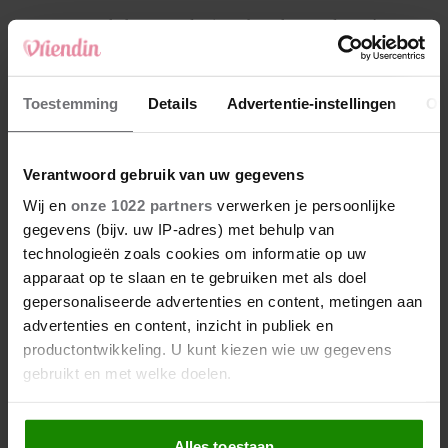
4
Makelaar Mandy: ‘Een bericht van de BN’er.
Een foto. Mijn lijf reageert’
5
Toestemming
Details
Advertentie-instellingen
Ov
Makelaar Mandy: ‘Vrijdagavond belde Bart.
Hij sprak eng kalm’
Verantwoord gebruik van uw gegevens
Nieuw
Wij en
onze 1022 partners
verwerken je persoonlijke
gegevens (bijv. uw IP-adres) met behulp van
technologieën zoals cookies om informatie op uw
apparaat op te slaan en te gebruiken met als doel
gepersonaliseerde advertenties en content, metingen aan
advertenties en content, inzicht in publiek en
productontwikkeling. U kunt kiezen wie uw gegevens
gebruikt en met welke doelen.
Als u het toestaat, willen we ook graag:
Alles toestaan