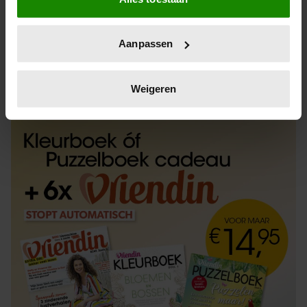
Informatie verzamelen over uw geografische
locatie, die tot een paar meter nauwkeurig kan zijn
Uw apparaat identificeren door het actief te
Aanpassen
scannen op specifieke eigenschappen (fingerprinting)
Lees meer over hoe uw persoonlijke gegevens worden
ABONNEREN
LOS KOPEN
verwerkt en stel uw voorkeuren in het
detailgedeelte
in.
Weigeren
U kunt uw toestemming op elk moment wijzigen of
intrekken in de Cookieverklaring.
We gebruiken cookies om content en advertenties te
personaliseren, om functies voor social media te bieden
en om ons websiteverkeer te analyseren. Ook delen we
informatie over uw gebruik van onze site met onze
partners voor social media, adverteren en analyse. Deze
partners kunnen deze gegevens combineren met andere
informatie die u aan ze heeft verstrekt of die ze hebben
verzameld op basis van uw gebruik van hun services. U
gaat akkoord met onze cookies als u onze website blijft
gebruiken.