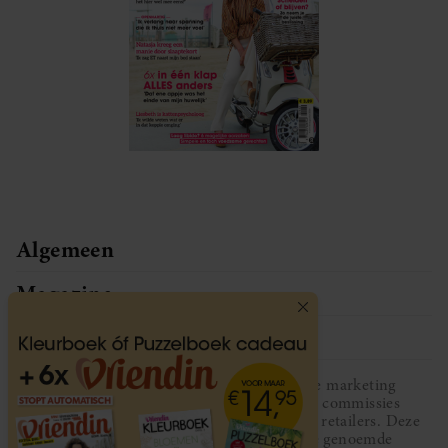
Algemeen
Magazine
Service
Vriendin participeert in diverse affiliate marketing
programma’s, dat houdt in dat Vriendin commissies
ontvangt voor aankopen middels links van retailers. Deze
website wordt niet gesponsord door de genoemde