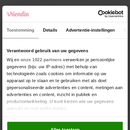
4
Makelaar Mandy: ‘Vrijdagavond belde Bart.
Hij sprak eng kalm’
5
Toestemming
Details
Advertentie-instellingen
Ov
Makelaar Mandy: ‘Judith typt… En deze keer
durf ik bijna niet te lezen wat er komt’
Verantwoord gebruik van uw gegevens
Nieuw
Wij en
onze 1022 partners
verwerken je persoonlijke
gegevens (bijv. uw IP-adres) met behulp van
technologieën zoals cookies om informatie op uw
apparaat op te slaan en te gebruiken met als doel
gepersonaliseerde advertenties en content, metingen aan
advertenties en content, inzicht in publiek en
productontwikkeling. U kunt kiezen wie uw gegevens
gebruikt en met welke doelen.
Als u het toestaat, willen we ook graag:
Alles toestaan