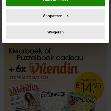
Informatie verzamelen over uw geografische
locatie, die tot een paar meter nauwkeurig kan zijn
Uw apparaat identificeren door het actief te
Aanpassen
scannen op specifieke eigenschappen (fingerprinting)
Lees meer over hoe uw persoonlijke gegevens worden
ABONNEREN
LOS KOPEN
verwerkt en stel uw voorkeuren in het
detailgedeelte
in.
Weigeren
U kunt uw toestemming op elk moment wijzigen of
intrekken in de Cookieverklaring.
We gebruiken cookies om content en advertenties te
personaliseren, om functies voor social media te bieden
en om ons websiteverkeer te analyseren. Ook delen we
informatie over uw gebruik van onze site met onze
partners voor social media, adverteren en analyse. Deze
partners kunnen deze gegevens combineren met andere
informatie die u aan ze heeft verstrekt of die ze hebben
verzameld op basis van uw gebruik van hun services. U
gaat akkoord met onze cookies als u onze website blijft
gebruiken.