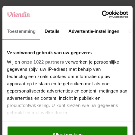
4
Makelaar Mandy: ‘Een bericht van de BN’er.
Een foto. Mijn lijf reageert’
5
Toestemming
Details
Advertentie-instellingen
Ov
Makelaar Mandy: ‘Vrijdagavond belde Bart.
Hij sprak eng kalm’
Verantwoord gebruik van uw gegevens
Nieuw
Wij en
onze 1022 partners
verwerken je persoonlijke
gegevens (bijv. uw IP-adres) met behulp van
technologieën zoals cookies om informatie op uw
apparaat op te slaan en te gebruiken met als doel
gepersonaliseerde advertenties en content, metingen aan
advertenties en content, inzicht in publiek en
productontwikkeling. U kunt kiezen wie uw gegevens
gebruikt en met welke doelen.
Als u het toestaat, willen we ook graag:
Alles toestaan