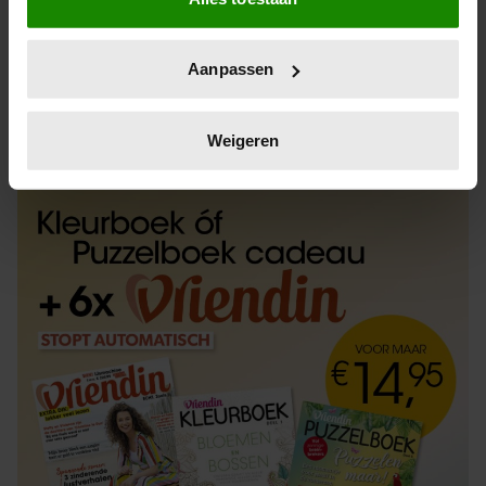
Informatie verzamelen over uw geografische
locatie, die tot een paar meter nauwkeurig kan zijn
Uw apparaat identificeren door het actief te
Aanpassen
scannen op specifieke eigenschappen (fingerprinting)
Lees meer over hoe uw persoonlijke gegevens worden
ABONNEREN
LOS KOPEN
verwerkt en stel uw voorkeuren in het
detailgedeelte
in.
Weigeren
U kunt uw toestemming op elk moment wijzigen of
intrekken in de Cookieverklaring.
We gebruiken cookies om content en advertenties te
personaliseren, om functies voor social media te bieden
en om ons websiteverkeer te analyseren. Ook delen we
informatie over uw gebruik van onze site met onze
partners voor social media, adverteren en analyse. Deze
partners kunnen deze gegevens combineren met andere
informatie die u aan ze heeft verstrekt of die ze hebben
verzameld op basis van uw gebruik van hun services. U
gaat akkoord met onze cookies als u onze website blijft
gebruiken.