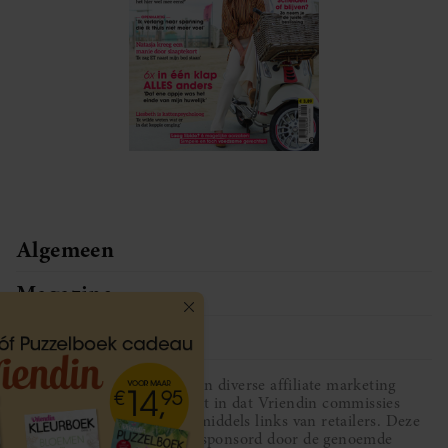
Algemeen
Magazine
Service
Vriendin participeert in diverse affiliate marketing
programma’s, dat houdt in dat Vriendin commissies
ontvangt voor aankopen middels links van retailers. Deze
website wordt niet gesponsord door de genoemde