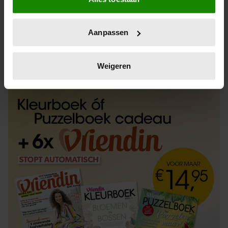
Informatie verzamelen over uw geografische
locatie, die tot een paar meter nauwkeurig kan zijn
Uw apparaat identificeren door het actief te
Aanpassen
scannen op specifieke eigenschappen (fingerprinting)
Lees meer over hoe uw persoonlijke gegevens worden
ABONNEREN
LOS KOPEN
verwerkt en stel uw voorkeuren in het
detailgedeelte
in.
Weigeren
U kunt uw toestemming op elk moment wijzigen of
intrekken in de Cookieverklaring.
We gebruiken cookies om content en advertenties te
personaliseren, om functies voor social media te bieden
en om ons websiteverkeer te analyseren. Ook delen we
informatie over uw gebruik van onze site met onze
partners voor social media, adverteren en analyse. Deze
partners kunnen deze gegevens combineren met andere
informatie die u aan ze heeft verstrekt of die ze hebben
verzameld op basis van uw gebruik van hun services. U
gaat akkoord met onze cookies als u onze website blijft
gebruiken.