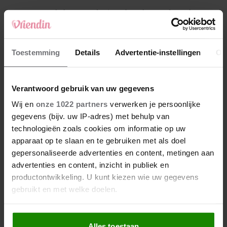
4
Makelaar Mandy: ‘Een bericht van de BN’er.
Een foto. Mijn lijf reageert’
5
Toestemming
Details
Advertentie-instellingen
Ov
Makelaar Mandy: ‘Vrijdagavond belde Bart.
Hij sprak eng kalm’
Verantwoord gebruik van uw gegevens
Nieuw
Wij en
onze 1022 partners
verwerken je persoonlijke
gegevens (bijv. uw IP-adres) met behulp van
technologieën zoals cookies om informatie op uw
apparaat op te slaan en te gebruiken met als doel
gepersonaliseerde advertenties en content, metingen aan
advertenties en content, inzicht in publiek en
productontwikkeling. U kunt kiezen wie uw gegevens
gebruikt en met welke doelen.
Als u het toestaat, willen we ook graag:
Alles toestaan