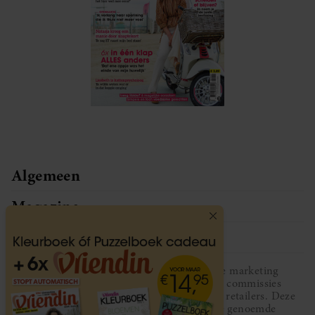
Algemeen
Magazine
Service
Vriendin participeert in diverse affiliate marketing
programma’s, dat houdt in dat Vriendin commissies
ontvangt voor aankopen middels links van retailers. Deze
website wordt niet gesponsord door de genoemde