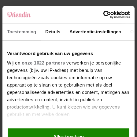
4
Makelaar Mandy: ‘Een bericht van de BN’er.
Een foto. Mijn lijf reageert’
5
Toestemming
Details
Advertentie-instellingen
Ov
Makelaar Mandy: ‘Vrijdagavond belde Bart.
Hij sprak eng kalm’
Verantwoord gebruik van uw gegevens
Nieuw
Wij en
onze 1022 partners
verwerken je persoonlijke
gegevens (bijv. uw IP-adres) met behulp van
technologieën zoals cookies om informatie op uw
apparaat op te slaan en te gebruiken met als doel
gepersonaliseerde advertenties en content, metingen aan
advertenties en content, inzicht in publiek en
productontwikkeling. U kunt kiezen wie uw gegevens
gebruikt en met welke doelen.
Als u het toestaat, willen we ook graag:
Alles toestaan