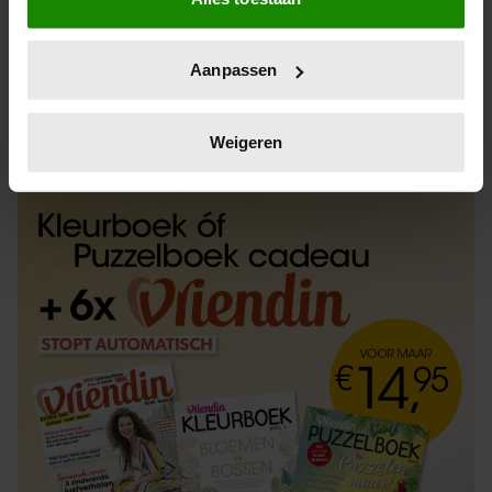
Informatie verzamelen over uw geografische
locatie, die tot een paar meter nauwkeurig kan zijn
Uw apparaat identificeren door het actief te
Aanpassen
scannen op specifieke eigenschappen (fingerprinting)
Lees meer over hoe uw persoonlijke gegevens worden
ABONNEREN
LOS KOPEN
verwerkt en stel uw voorkeuren in het
detailgedeelte
in.
Weigeren
U kunt uw toestemming op elk moment wijzigen of
intrekken in de Cookieverklaring.
We gebruiken cookies om content en advertenties te
personaliseren, om functies voor social media te bieden
en om ons websiteverkeer te analyseren. Ook delen we
informatie over uw gebruik van onze site met onze
partners voor social media, adverteren en analyse. Deze
partners kunnen deze gegevens combineren met andere
informatie die u aan ze heeft verstrekt of die ze hebben
verzameld op basis van uw gebruik van hun services. U
gaat akkoord met onze cookies als u onze website blijft
gebruiken.