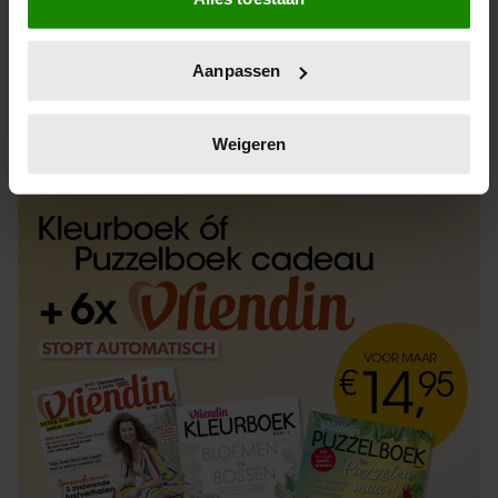
Informatie verzamelen over uw geografische
locatie, die tot een paar meter nauwkeurig kan zijn
Uw apparaat identificeren door het actief te
Aanpassen
scannen op specifieke eigenschappen (fingerprinting)
Lees meer over hoe uw persoonlijke gegevens worden
ABONNEREN
LOS KOPEN
verwerkt en stel uw voorkeuren in het
detailgedeelte
in.
Weigeren
U kunt uw toestemming op elk moment wijzigen of
intrekken in de Cookieverklaring.
We gebruiken cookies om content en advertenties te
personaliseren, om functies voor social media te bieden
en om ons websiteverkeer te analyseren. Ook delen we
informatie over uw gebruik van onze site met onze
partners voor social media, adverteren en analyse. Deze
partners kunnen deze gegevens combineren met andere
informatie die u aan ze heeft verstrekt of die ze hebben
verzameld op basis van uw gebruik van hun services. U
gaat akkoord met onze cookies als u onze website blijft
gebruiken.