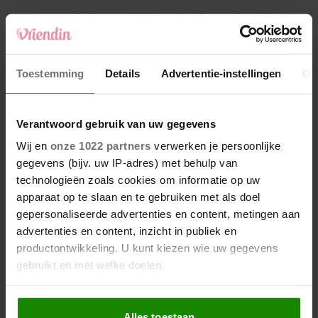
4
Makelaar Mandy: ‘Een bericht van de BN’er.
Een foto. Mijn lijf reageert’
5
Toestemming
Details
Advertentie-instellingen
Ov
Makelaar Mandy: ‘Vrijdagavond belde Bart.
Hij sprak eng kalm’
Verantwoord gebruik van uw gegevens
Nieuw
Wij en
onze 1022 partners
verwerken je persoonlijke
gegevens (bijv. uw IP-adres) met behulp van
technologieën zoals cookies om informatie op uw
apparaat op te slaan en te gebruiken met als doel
gepersonaliseerde advertenties en content, metingen aan
advertenties en content, inzicht in publiek en
productontwikkeling. U kunt kiezen wie uw gegevens
gebruikt en met welke doelen.
Als u het toestaat, willen we ook graag:
Alles toestaan