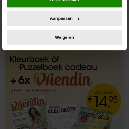
Informatie verzamelen over uw geografische
locatie, die tot een paar meter nauwkeurig kan zijn
Uw apparaat identificeren door het actief te
Aanpassen
scannen op specifieke eigenschappen (fingerprinting)
Lees meer over hoe uw persoonlijke gegevens worden
ABONNEREN
LOS KOPEN
verwerkt en stel uw voorkeuren in het
detailgedeelte
in.
Weigeren
U kunt uw toestemming op elk moment wijzigen of
intrekken in de Cookieverklaring.
We gebruiken cookies om content en advertenties te
personaliseren, om functies voor social media te bieden
en om ons websiteverkeer te analyseren. Ook delen we
informatie over uw gebruik van onze site met onze
partners voor social media, adverteren en analyse. Deze
partners kunnen deze gegevens combineren met andere
informatie die u aan ze heeft verstrekt of die ze hebben
verzameld op basis van uw gebruik van hun services. U
gaat akkoord met onze cookies als u onze website blijft
gebruiken.