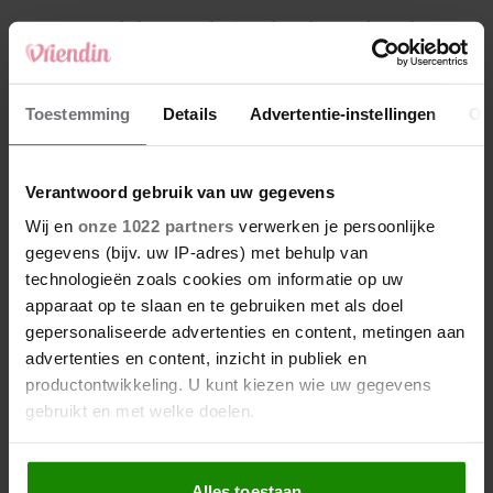
4
Makelaar Mandy: ‘Een bericht van de BN’er.
Een foto. Mijn lijf reageert’
5
Toestemming
Details
Advertentie-instellingen
Ov
Makelaar Mandy: ‘Vrijdagavond belde Bart.
Hij sprak eng kalm’
Verantwoord gebruik van uw gegevens
Nieuw
Wij en
onze 1022 partners
verwerken je persoonlijke
gegevens (bijv. uw IP-adres) met behulp van
technologieën zoals cookies om informatie op uw
apparaat op te slaan en te gebruiken met als doel
gepersonaliseerde advertenties en content, metingen aan
advertenties en content, inzicht in publiek en
productontwikkeling. U kunt kiezen wie uw gegevens
gebruikt en met welke doelen.
Als u het toestaat, willen we ook graag:
Alles toestaan