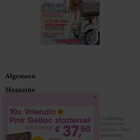
Algemeen
Magazine
Service
Vriendin participeert in diverse affiliate marketing
programma’s, dat houdt in dat Vriendin commissies
ontvangt voor aankopen middels links van retailers. Deze
website wordt niet gesponsord door de genoemde