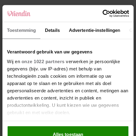
4
Makelaar Mandy: ‘Vrijdagavond belde Bart.
Hij sprak eng kalm’
5
Toestemming
Details
Advertentie-instellingen
Ov
Makelaar Mandy: ‘Judith typt… En deze keer
durf ik bijna niet te lezen wat er komt’
Verantwoord gebruik van uw gegevens
Nieuw
Wij en
onze 1022 partners
verwerken je persoonlijke
gegevens (bijv. uw IP-adres) met behulp van
technologieën zoals cookies om informatie op uw
apparaat op te slaan en te gebruiken met als doel
gepersonaliseerde advertenties en content, metingen aan
advertenties en content, inzicht in publiek en
productontwikkeling. U kunt kiezen wie uw gegevens
gebruikt en met welke doelen.
Als u het toestaat, willen we ook graag:
Alles toestaan
Informatie verzamelen over uw geografische