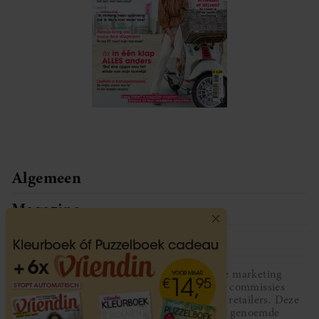
Algemeen
Magazine
Service
Vriendin participeert in diverse affiliate marketing
programma’s, dat houdt in dat Vriendin commissies
ontvangt voor aankopen middels links van retailers. Deze
website wordt niet gesponsord door de genoemde