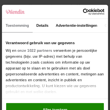
4
Weekhoroscoop: deze sterrenbeelden
kunnen zich op iets leuks verheugen
5
Toestemming
Details
Advertentie-instellingen
Ov
Makelaar Mandy: ‘Een bericht van de BN’er.
Een foto. Mijn lijf reageert’
Verantwoord gebruik van uw gegevens
Nieuw
Wij en
onze 1022 partners
verwerken je persoonlijke
gegevens (bijv. uw IP-adres) met behulp van
technologieën zoals cookies om informatie op uw
apparaat op te slaan en te gebruiken met als doel
gepersonaliseerde advertenties en content, metingen aan
advertenties en content, inzicht in publiek en
productontwikkeling. U kunt kiezen wie uw gegevens
gebruikt en met welke doelen.
Als u het toestaat, willen we ook graag:
Alles toestaan