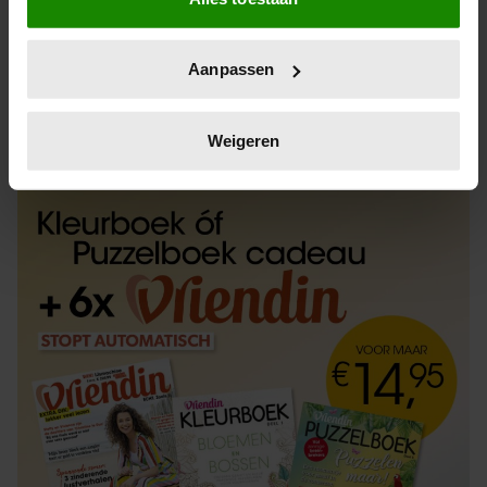
Informatie verzamelen over uw geografische
locatie, die tot een paar meter nauwkeurig kan zijn
Uw apparaat identificeren door het actief te
Aanpassen
scannen op specifieke eigenschappen (fingerprinting)
Lees meer over hoe uw persoonlijke gegevens worden
ABONNEREN
LOS KOPEN
verwerkt en stel uw voorkeuren in het
detailgedeelte
in.
Weigeren
U kunt uw toestemming op elk moment wijzigen of
intrekken in de Cookieverklaring.
We gebruiken cookies om content en advertenties te
personaliseren, om functies voor social media te bieden
en om ons websiteverkeer te analyseren. Ook delen we
informatie over uw gebruik van onze site met onze
partners voor social media, adverteren en analyse. Deze
partners kunnen deze gegevens combineren met andere
informatie die u aan ze heeft verstrekt of die ze hebben
verzameld op basis van uw gebruik van hun services. U
gaat akkoord met onze cookies als u onze website blijft
gebruiken.