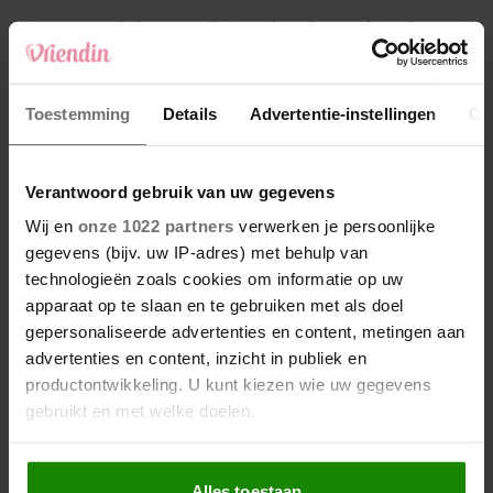
4
Makelaar Mandy: ‘Een bericht van de BN’er.
Een foto. Mijn lijf reageert’
5
Toestemming
Details
Advertentie-instellingen
Ov
Makelaar Mandy: ‘Vrijdagavond belde Bart.
Hij sprak eng kalm’
Verantwoord gebruik van uw gegevens
Nieuw
Wij en
onze 1022 partners
verwerken je persoonlijke
gegevens (bijv. uw IP-adres) met behulp van
technologieën zoals cookies om informatie op uw
apparaat op te slaan en te gebruiken met als doel
gepersonaliseerde advertenties en content, metingen aan
advertenties en content, inzicht in publiek en
productontwikkeling. U kunt kiezen wie uw gegevens
gebruikt en met welke doelen.
Als u het toestaat, willen we ook graag:
Alles toestaan