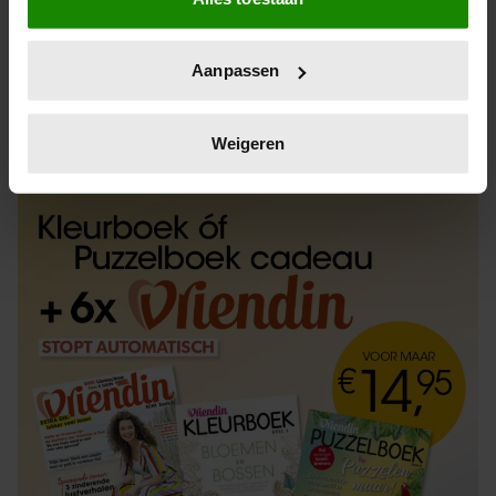
Informatie verzamelen over uw geografische
locatie, die tot een paar meter nauwkeurig kan zijn
Uw apparaat identificeren door het actief te
Aanpassen
scannen op specifieke eigenschappen (fingerprinting)
Lees meer over hoe uw persoonlijke gegevens worden
ABONNEREN
LOS KOPEN
verwerkt en stel uw voorkeuren in het
detailgedeelte
in.
Weigeren
U kunt uw toestemming op elk moment wijzigen of
intrekken in de Cookieverklaring.
We gebruiken cookies om content en advertenties te
personaliseren, om functies voor social media te bieden
en om ons websiteverkeer te analyseren. Ook delen we
informatie over uw gebruik van onze site met onze
partners voor social media, adverteren en analyse. Deze
partners kunnen deze gegevens combineren met andere
informatie die u aan ze heeft verstrekt of die ze hebben
verzameld op basis van uw gebruik van hun services. U
gaat akkoord met onze cookies als u onze website blijft
gebruiken.