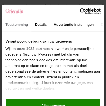
4
Makelaar Mandy: ‘Een bericht van de BN’er.
Een foto. Mijn lijf reageert’
5
Toestemming
Details
Advertentie-instellingen
Ov
Makelaar Mandy: ‘Vrijdagavond belde Bart.
Hij sprak eng kalm’
Verantwoord gebruik van uw gegevens
Nieuw
Wij en
onze 1022 partners
verwerken je persoonlijke
gegevens (bijv. uw IP-adres) met behulp van
technologieën zoals cookies om informatie op uw
apparaat op te slaan en te gebruiken met als doel
gepersonaliseerde advertenties en content, metingen aan
advertenties en content, inzicht in publiek en
productontwikkeling. U kunt kiezen wie uw gegevens
gebruikt en met welke doelen.
Als u het toestaat, willen we ook graag:
Alles toestaan