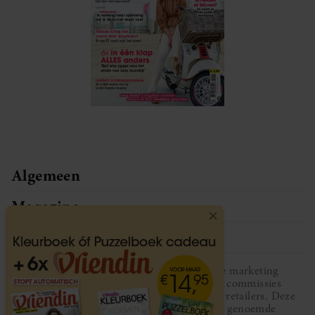
Algemeen
Magazine
Service
Vriendin participeert in diverse affiliate marketing
programma’s, dat houdt in dat Vriendin commissies
ontvangt voor aankopen middels links van retailers. Deze
website wordt niet gesponsord door de genoemde