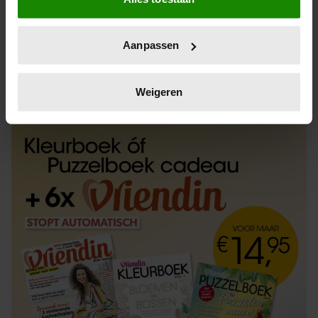
Informatie verzamelen over uw geografische
locatie, die tot een paar meter nauwkeurig kan zijn
Uw apparaat identificeren door het actief te
Aanpassen
scannen op specifieke eigenschappen (fingerprinting)
Lees meer over hoe uw persoonlijke gegevens worden
ABONNEREN
LOS KOPEN
verwerkt en stel uw voorkeuren in het
detailgedeelte
in.
Weigeren
U kunt uw toestemming op elk moment wijzigen of
intrekken in de Cookieverklaring.
We gebruiken cookies om content en advertenties te
personaliseren, om functies voor social media te bieden
en om ons websiteverkeer te analyseren. Ook delen we
informatie over uw gebruik van onze site met onze
partners voor social media, adverteren en analyse. Deze
partners kunnen deze gegevens combineren met andere
informatie die u aan ze heeft verstrekt of die ze hebben
verzameld op basis van uw gebruik van hun services. U
gaat akkoord met onze cookies als u onze website blijft
gebruiken.