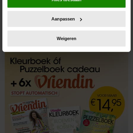
Informatie verzamelen over uw geografische
locatie, die tot een paar meter nauwkeurig kan zijn
Uw apparaat identificeren door het actief te
Aanpassen
scannen op specifieke eigenschappen (fingerprinting)
Lees meer over hoe uw persoonlijke gegevens worden
ABONNEREN
LOS KOPEN
verwerkt en stel uw voorkeuren in het
detailgedeelte
in.
Weigeren
U kunt uw toestemming op elk moment wijzigen of
intrekken in de Cookieverklaring.
We gebruiken cookies om content en advertenties te
personaliseren, om functies voor social media te bieden
en om ons websiteverkeer te analyseren. Ook delen we
informatie over uw gebruik van onze site met onze
partners voor social media, adverteren en analyse. Deze
partners kunnen deze gegevens combineren met andere
informatie die u aan ze heeft verstrekt of die ze hebben
verzameld op basis van uw gebruik van hun services. U
gaat akkoord met onze cookies als u onze website blijft
gebruiken.