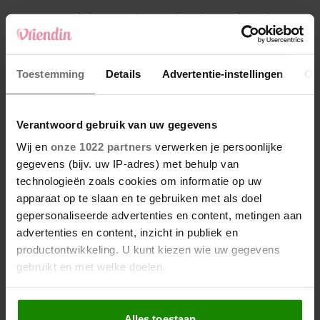
4
Makelaar Mandy: ‘Een bericht van de BN’er.
Een foto. Mijn lijf reageert’
5
Toestemming
Details
Advertentie-instellingen
Ov
Makelaar Mandy: ‘Vrijdagavond belde Bart.
Hij sprak eng kalm’
Verantwoord gebruik van uw gegevens
Nieuw
Wij en
onze 1022 partners
verwerken je persoonlijke
gegevens (bijv. uw IP-adres) met behulp van
technologieën zoals cookies om informatie op uw
apparaat op te slaan en te gebruiken met als doel
gepersonaliseerde advertenties en content, metingen aan
advertenties en content, inzicht in publiek en
productontwikkeling. U kunt kiezen wie uw gegevens
gebruikt en met welke doelen.
Als u het toestaat, willen we ook graag:
Alles toestaan