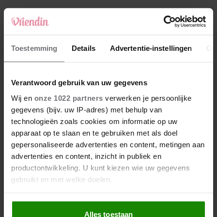
4
Makelaar Mandy: ‘‘Zeg dat ik moet stoppen,’
fluistert hij. Ik sluit mijn ogen en zwijg’
5
Toestemming
Details
Advertentie-instellingen
Ov
Makelaar Mandy: ‘Vrijdagavond belde Bart.
Hij sprak eng kalm’
Verantwoord gebruik van uw gegevens
Nieuw
Wij en
onze 1022 partners
verwerken je persoonlijke
gegevens (bijv. uw IP-adres) met behulp van
technologieën zoals cookies om informatie op uw
apparaat op te slaan en te gebruiken met als doel
gepersonaliseerde advertenties en content, metingen aan
advertenties en content, inzicht in publiek en
productontwikkeling. U kunt kiezen wie uw gegevens
gebruikt en met welke doelen.
Als u het toestaat, willen we ook graag:
Alles toestaan
Informatie verzamelen over uw geografische