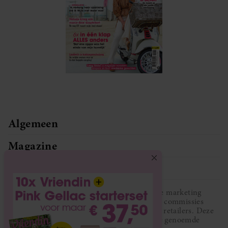
Algemeen
Magazine
Service
Vriendin participeert in diverse affiliate marketing
programma’s, dat houdt in dat Vriendin commissies
ontvangt voor aankopen middels links van retailers. Deze
website wordt niet gesponsord door de genoemde