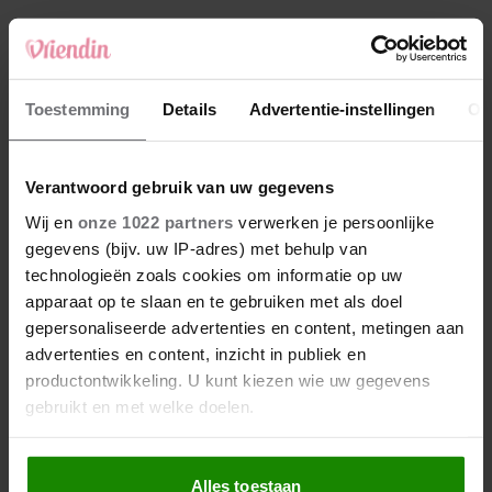
4
Makelaar Mandy: ‘‘Zeg dat ik moet stoppen,’
fluistert hij. Ik sluit mijn ogen en zwijg’
5
Toestemming
Details
Advertentie-instellingen
Ov
Makelaar Mandy: ‘Vrijdagavond belde Bart.
Hij sprak eng kalm’
Verantwoord gebruik van uw gegevens
Nieuw
Wij en
onze 1022 partners
verwerken je persoonlijke
gegevens (bijv. uw IP-adres) met behulp van
technologieën zoals cookies om informatie op uw
apparaat op te slaan en te gebruiken met als doel
gepersonaliseerde advertenties en content, metingen aan
advertenties en content, inzicht in publiek en
productontwikkeling. U kunt kiezen wie uw gegevens
gebruikt en met welke doelen.
Als u het toestaat, willen we ook graag:
Alles toestaan
Informatie verzamelen over uw geografische