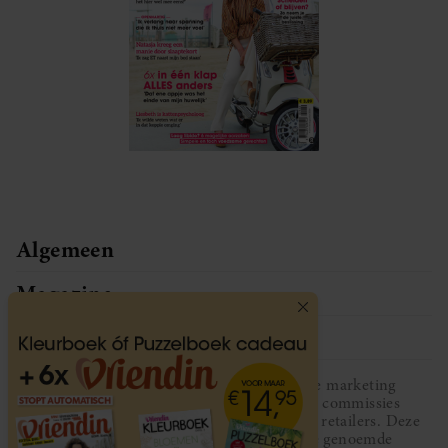
Algemeen
Magazine
Service
Vriendin participeert in diverse affiliate marketing
programma’s, dat houdt in dat Vriendin commissies
ontvangt voor aankopen middels links van retailers. Deze
website wordt niet gesponsord door de genoemde