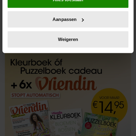
Informatie verzamelen over uw geografische
locatie, die tot een paar meter nauwkeurig kan zijn
Uw apparaat identificeren door het actief te
Aanpassen
scannen op specifieke eigenschappen (fingerprinting)
Lees meer over hoe uw persoonlijke gegevens worden
ABONNEREN
LOS KOPEN
verwerkt en stel uw voorkeuren in het
detailgedeelte
in.
Weigeren
U kunt uw toestemming op elk moment wijzigen of
intrekken in de Cookieverklaring.
We gebruiken cookies om content en advertenties te
personaliseren, om functies voor social media te bieden
en om ons websiteverkeer te analyseren. Ook delen we
informatie over uw gebruik van onze site met onze
partners voor social media, adverteren en analyse. Deze
partners kunnen deze gegevens combineren met andere
informatie die u aan ze heeft verstrekt of die ze hebben
verzameld op basis van uw gebruik van hun services. U
gaat akkoord met onze cookies als u onze website blijft
gebruiken.