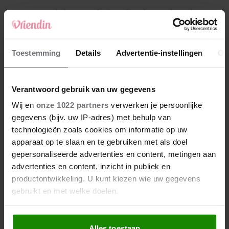
4
Makelaar Mandy: ‘Een bericht van de BN’er.
Een foto. Mijn lijf reageert’
5
Toestemming
Details
Advertentie-instellingen
Ov
Makelaar Mandy: ‘Vrijdagavond belde Bart.
Hij sprak eng kalm’
Verantwoord gebruik van uw gegevens
Nieuw
Wij en
onze 1022 partners
verwerken je persoonlijke
gegevens (bijv. uw IP-adres) met behulp van
technologieën zoals cookies om informatie op uw
apparaat op te slaan en te gebruiken met als doel
gepersonaliseerde advertenties en content, metingen aan
advertenties en content, inzicht in publiek en
productontwikkeling. U kunt kiezen wie uw gegevens
gebruikt en met welke doelen.
Als u het toestaat, willen we ook graag:
Alles toestaan