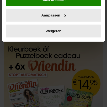
Informatie verzamelen over uw geografische
locatie, die tot een paar meter nauwkeurig kan zijn
Uw apparaat identificeren door het actief te
Aanpassen
scannen op specifieke eigenschappen (fingerprinting)
Lees meer over hoe uw persoonlijke gegevens worden
ABONNEREN
LOS KOPEN
verwerkt en stel uw voorkeuren in het
detailgedeelte
in.
Weigeren
U kunt uw toestemming op elk moment wijzigen of
intrekken in de Cookieverklaring.
We gebruiken cookies om content en advertenties te
personaliseren, om functies voor social media te bieden
en om ons websiteverkeer te analyseren. Ook delen we
informatie over uw gebruik van onze site met onze
partners voor social media, adverteren en analyse. Deze
partners kunnen deze gegevens combineren met andere
informatie die u aan ze heeft verstrekt of die ze hebben
verzameld op basis van uw gebruik van hun services. U
gaat akkoord met onze cookies als u onze website blijft
gebruiken.