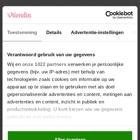
4
Makelaar Mandy: ‘Een bericht van de BN’er.
Een foto. Mijn lijf reageert’
5
Toestemming
Details
Advertentie-instellingen
Ov
Makelaar Mandy: ‘Vrijdagavond belde Bart.
Hij sprak eng kalm’
Verantwoord gebruik van uw gegevens
Nieuw
Wij en
onze 1022 partners
verwerken je persoonlijke
gegevens (bijv. uw IP-adres) met behulp van
technologieën zoals cookies om informatie op uw
apparaat op te slaan en te gebruiken met als doel
gepersonaliseerde advertenties en content, metingen aan
advertenties en content, inzicht in publiek en
productontwikkeling. U kunt kiezen wie uw gegevens
gebruikt en met welke doelen.
Als u het toestaat, willen we ook graag:
Alles toestaan