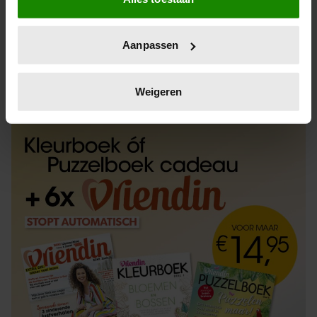
Informatie verzamelen over uw geografische
locatie, die tot een paar meter nauwkeurig kan zijn
Uw apparaat identificeren door het actief te
Aanpassen
scannen op specifieke eigenschappen (fingerprinting)
Lees meer over hoe uw persoonlijke gegevens worden
ABONNEREN
LOS KOPEN
verwerkt en stel uw voorkeuren in het
detailgedeelte
in.
Weigeren
U kunt uw toestemming op elk moment wijzigen of
intrekken in de Cookieverklaring.
We gebruiken cookies om content en advertenties te
personaliseren, om functies voor social media te bieden
en om ons websiteverkeer te analyseren. Ook delen we
informatie over uw gebruik van onze site met onze
partners voor social media, adverteren en analyse. Deze
partners kunnen deze gegevens combineren met andere
informatie die u aan ze heeft verstrekt of die ze hebben
verzameld op basis van uw gebruik van hun services. U
gaat akkoord met onze cookies als u onze website blijft
gebruiken.