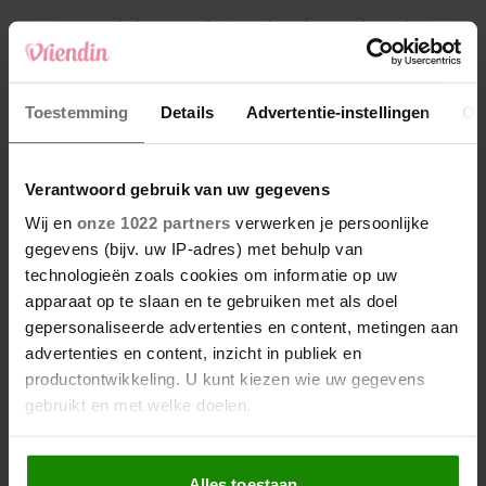
4
Makelaar Mandy: ‘Een bericht van de BN’er.
Een foto. Mijn lijf reageert’
5
Toestemming
Details
Advertentie-instellingen
Ov
Makelaar Mandy: ‘Vrijdagavond belde Bart.
Hij sprak eng kalm’
Verantwoord gebruik van uw gegevens
Nieuw
Wij en
onze 1022 partners
verwerken je persoonlijke
gegevens (bijv. uw IP-adres) met behulp van
technologieën zoals cookies om informatie op uw
apparaat op te slaan en te gebruiken met als doel
gepersonaliseerde advertenties en content, metingen aan
advertenties en content, inzicht in publiek en
productontwikkeling. U kunt kiezen wie uw gegevens
gebruikt en met welke doelen.
Als u het toestaat, willen we ook graag:
Alles toestaan