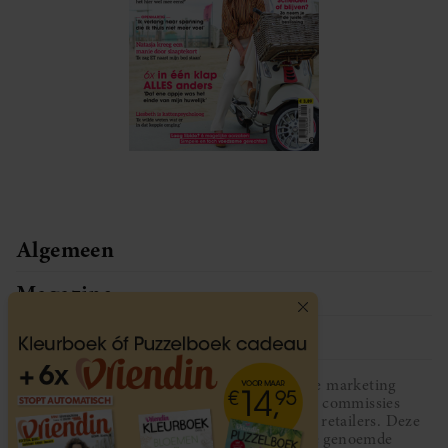
Algemeen
Magazine
Service
Vriendin participeert in diverse affiliate marketing
programma’s, dat houdt in dat Vriendin commissies
ontvangt voor aankopen middels links van retailers. Deze
website wordt niet gesponsord door de genoemde