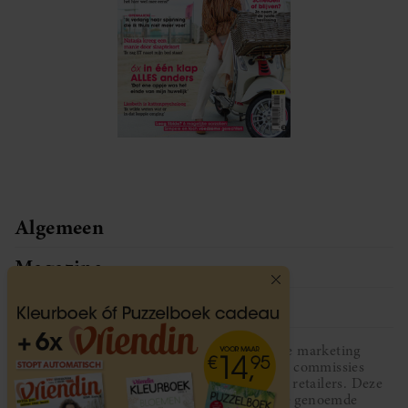
Algemeen
Magazine
Service
Vriendin participeert in diverse affiliate marketing
programma’s, dat houdt in dat Vriendin commissies
ontvangt voor aankopen middels links van retailers. Deze
website wordt niet gesponsord door de genoemde