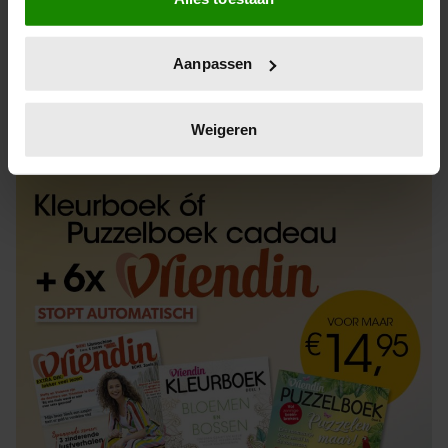
Informatie verzamelen over uw geografische
locatie, die tot een paar meter nauwkeurig kan zijn
Uw apparaat identificeren door het actief te
Aanpassen
scannen op specifieke eigenschappen (fingerprinting)
Lees meer over hoe uw persoonlijke gegevens worden
ABONNEREN
LOS KOPEN
verwerkt en stel uw voorkeuren in het
detailgedeelte
in.
Weigeren
U kunt uw toestemming op elk moment wijzigen of
intrekken in de Cookieverklaring.
We gebruiken cookies om content en advertenties te
personaliseren, om functies voor social media te bieden
en om ons websiteverkeer te analyseren. Ook delen we
informatie over uw gebruik van onze site met onze
partners voor social media, adverteren en analyse. Deze
partners kunnen deze gegevens combineren met andere
informatie die u aan ze heeft verstrekt of die ze hebben
verzameld op basis van uw gebruik van hun services. U
gaat akkoord met onze cookies als u onze website blijft
gebruiken.