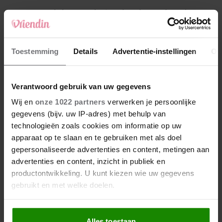
4
Makelaar Mandy: ‘Een bericht van de BN’er.
Een foto. Mijn lijf reageert’
5
Toestemming
Details
Advertentie-instellingen
Ov
Makelaar Mandy: ‘Vrijdagavond belde Bart.
Hij sprak eng kalm’
Verantwoord gebruik van uw gegevens
Nieuw
Wij en
onze 1022 partners
verwerken je persoonlijke
gegevens (bijv. uw IP-adres) met behulp van
technologieën zoals cookies om informatie op uw
apparaat op te slaan en te gebruiken met als doel
gepersonaliseerde advertenties en content, metingen aan
advertenties en content, inzicht in publiek en
productontwikkeling. U kunt kiezen wie uw gegevens
gebruikt en met welke doelen.
Als u het toestaat, willen we ook graag:
Alles toestaan