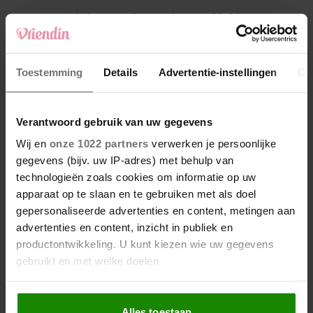
4
Makelaar Mandy: ‘Vrijdagavond belde Bart.
Hij sprak eng kalm’
5
Toestemming
Details
Advertentie-instellingen
Ov
Makelaar Mandy: ‘Judith typt… En deze keer
durf ik bijna niet te lezen wat er komt’
Verantwoord gebruik van uw gegevens
Nieuw
Wij en
onze 1022 partners
verwerken je persoonlijke
gegevens (bijv. uw IP-adres) met behulp van
technologieën zoals cookies om informatie op uw
apparaat op te slaan en te gebruiken met als doel
gepersonaliseerde advertenties en content, metingen aan
advertenties en content, inzicht in publiek en
productontwikkeling. U kunt kiezen wie uw gegevens
gebruikt en met welke doelen.
Als u het toestaat, willen we ook graag:
Alles toestaan