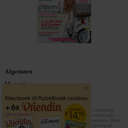
Algemeen
Magazine
Service
Vriendin participeert in diverse affiliate marketing
programma’s, dat houdt in dat Vriendin commissies
ontvangt voor aankopen middels links van retailers. Deze
website wordt niet gesponsord door de genoemde