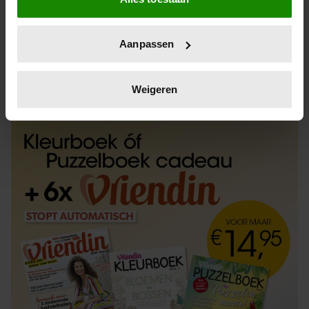
Informatie verzamelen over uw geografische
locatie, die tot een paar meter nauwkeurig kan zijn
Uw apparaat identificeren door het actief te
Aanpassen
scannen op specifieke eigenschappen (fingerprinting)
Lees meer over hoe uw persoonlijke gegevens worden
ABONNEREN
LOS KOPEN
verwerkt en stel uw voorkeuren in het
detailgedeelte
in.
Weigeren
U kunt uw toestemming op elk moment wijzigen of
intrekken in de Cookieverklaring.
We gebruiken cookies om content en advertenties te
personaliseren, om functies voor social media te bieden
en om ons websiteverkeer te analyseren. Ook delen we
informatie over uw gebruik van onze site met onze
partners voor social media, adverteren en analyse. Deze
partners kunnen deze gegevens combineren met andere
informatie die u aan ze heeft verstrekt of die ze hebben
verzameld op basis van uw gebruik van hun services. U
gaat akkoord met onze cookies als u onze website blijft
gebruiken.