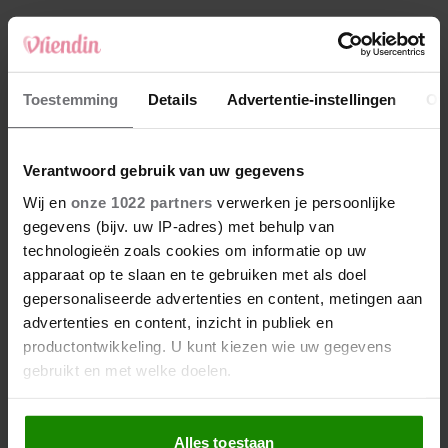
4
Makelaar Mandy: ‘Vrijdagavond belde Bart.
Hij sprak eng kalm’
5
Toestemming
Details
Advertentie-instellingen
Ov
Makelaar Mandy: ‘Judith typt… En deze keer
durf ik bijna niet te lezen wat er komt’
Verantwoord gebruik van uw gegevens
Nieuw
Wij en
onze 1022 partners
verwerken je persoonlijke
gegevens (bijv. uw IP-adres) met behulp van
technologieën zoals cookies om informatie op uw
apparaat op te slaan en te gebruiken met als doel
gepersonaliseerde advertenties en content, metingen aan
advertenties en content, inzicht in publiek en
productontwikkeling. U kunt kiezen wie uw gegevens
gebruikt en met welke doelen.
Als u het toestaat, willen we ook graag:
Alles toestaan
Informatie verzamelen over uw geografische