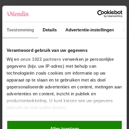
4
Makelaar Mandy: ‘Een bericht van de BN’er.
Een foto. Mijn lijf reageert’
5
Toestemming
Details
Advertentie-instellingen
Ov
Makelaar Mandy: ‘Vrijdagavond belde Bart.
Hij sprak eng kalm’
Verantwoord gebruik van uw gegevens
Nieuw
Wij en
onze 1022 partners
verwerken je persoonlijke
gegevens (bijv. uw IP-adres) met behulp van
technologieën zoals cookies om informatie op uw
apparaat op te slaan en te gebruiken met als doel
gepersonaliseerde advertenties en content, metingen aan
advertenties en content, inzicht in publiek en
productontwikkeling. U kunt kiezen wie uw gegevens
gebruikt en met welke doelen.
Als u het toestaat, willen we ook graag:
Alles toestaan