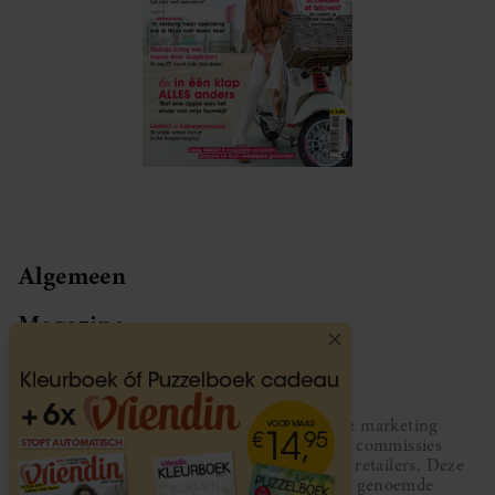
Algemeen
Magazine
Service
Vriendin participeert in diverse affiliate marketing
programma’s, dat houdt in dat Vriendin commissies
ontvangt voor aankopen middels links van retailers. Deze
website wordt niet gesponsord door de genoemde