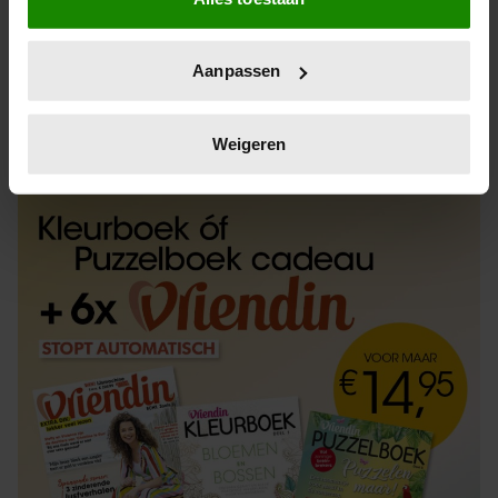
Informatie verzamelen over uw geografische
locatie, die tot een paar meter nauwkeurig kan zijn
Uw apparaat identificeren door het actief te
Aanpassen
scannen op specifieke eigenschappen (fingerprinting)
Lees meer over hoe uw persoonlijke gegevens worden
ABONNEREN
LOS KOPEN
verwerkt en stel uw voorkeuren in het
detailgedeelte
in.
Weigeren
U kunt uw toestemming op elk moment wijzigen of
intrekken in de Cookieverklaring.
We gebruiken cookies om content en advertenties te
personaliseren, om functies voor social media te bieden
en om ons websiteverkeer te analyseren. Ook delen we
informatie over uw gebruik van onze site met onze
partners voor social media, adverteren en analyse. Deze
partners kunnen deze gegevens combineren met andere
informatie die u aan ze heeft verstrekt of die ze hebben
verzameld op basis van uw gebruik van hun services. U
gaat akkoord met onze cookies als u onze website blijft
gebruiken.