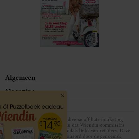
Algemeen
Magazine
Service
Vriendin participeert in diverse affiliate marketing
programma’s, dat houdt in dat Vriendin commissies
ontvangt voor aankopen middels links van retailers. Deze
website wordt niet gesponsord door de genoemde