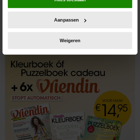
Informatie verzamelen over uw geografische
locatie, die tot een paar meter nauwkeurig kan zijn
Uw apparaat identificeren door het actief te
Aanpassen
scannen op specifieke eigenschappen (fingerprinting)
Lees meer over hoe uw persoonlijke gegevens worden
ABONNEREN
LOS KOPEN
verwerkt en stel uw voorkeuren in het
detailgedeelte
in.
Weigeren
U kunt uw toestemming op elk moment wijzigen of
intrekken in de Cookieverklaring.
We gebruiken cookies om content en advertenties te
personaliseren, om functies voor social media te bieden
en om ons websiteverkeer te analyseren. Ook delen we
informatie over uw gebruik van onze site met onze
partners voor social media, adverteren en analyse. Deze
partners kunnen deze gegevens combineren met andere
informatie die u aan ze heeft verstrekt of die ze hebben
verzameld op basis van uw gebruik van hun services. U
gaat akkoord met onze cookies als u onze website blijft
gebruiken.