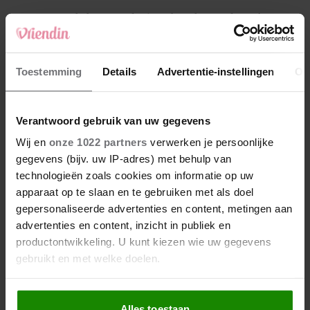
4
Makelaar Mandy: ‘Een bericht van de BN’er.
Een foto. Mijn lijf reageert’
5
Toestemming
Details
Advertentie-instellingen
Ov
Makelaar Mandy: ‘Vrijdagavond belde Bart.
Hij sprak eng kalm’
Verantwoord gebruik van uw gegevens
Nieuw
Wij en
onze 1022 partners
verwerken je persoonlijke
gegevens (bijv. uw IP-adres) met behulp van
technologieën zoals cookies om informatie op uw
apparaat op te slaan en te gebruiken met als doel
gepersonaliseerde advertenties en content, metingen aan
advertenties en content, inzicht in publiek en
productontwikkeling. U kunt kiezen wie uw gegevens
gebruikt en met welke doelen.
Als u het toestaat, willen we ook graag:
Alles toestaan