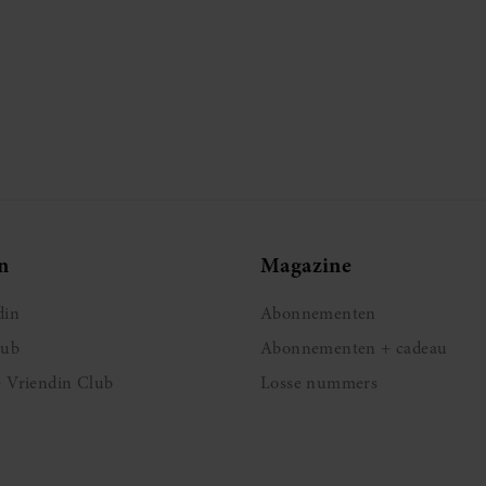
n
Magazine
din
Abonnementen
lub
Abonnementen + cadeau
e Vriendin Club
Losse nummers