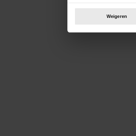
Uw apparaat identific
Lees meer over hoe uw perso
Weigeren
toestemming op elk moment wi
We gebruiken cookies om cont
websiteverkeer te analyseren
media, adverteren en analys
verstrekt of die ze hebben v
onze website blijft gebruiken.