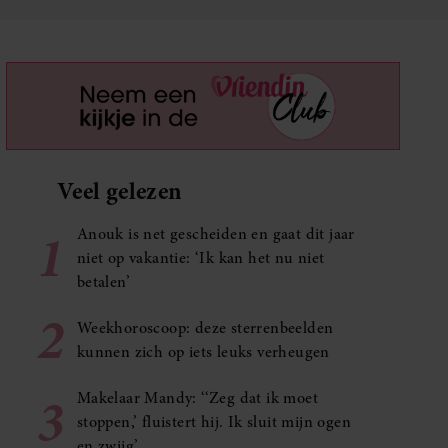
Veel gelezen
1
Anouk is net gescheiden en gaat dit jaar
niet op vakantie: ‘Ik kan het nu niet
betalen’
2
Weekhoroscoop: deze sterrenbeelden
kunnen zich op iets leuks verheugen
3
Makelaar Mandy: ‘‘Zeg dat ik moet
stoppen,’ fluistert hij. Ik sluit mijn ogen
en zwijg’