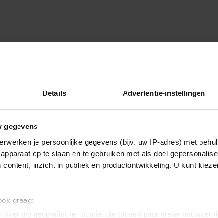
Details
Advertentie-instellingen
w gegevens
erwerken je persoonlijke gegevens (bijv. uw IP-adres) met behul
apparaat op te slaan en te gebruiken met als doel gepersonalise
 content, inzicht in publiek en productontwikkeling. U kunt kiez
 ook graag:
 over uw geografische locatie, die tot een paar meter nauwkeuri