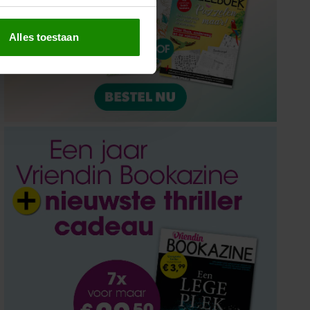
erprinting)
t
detailgedeelte
in. U kunt uw
Alles toestaan
 media te bieden en om ons
ze partners voor social
nformatie die u aan ze heeft
oord met onze cookies als u