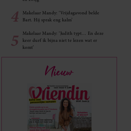
4
Makelaar Mandy: ‘Vrijdagavond belde
Bart. Hij sprak eng kalm’
5
Makelaar Mandy: ‘Judith typt… En deze
keer durf ik bijna niet te lezen wat er
komt’
Nieuw