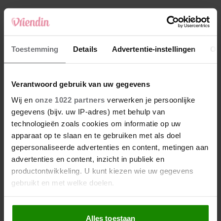
4
Makelaar Mandy: ‘‘Zeg dat ik moet stoppen,’
fluistert hij. Ik sluit mijn ogen en zwijg’
5
Toestemming
Details
Advertentie-instellingen
Ov
Makelaar Mandy: ‘Vrijdagavond belde Bart.
Hij sprak eng kalm’
Verantwoord gebruik van uw gegevens
Nieuw
Wij en
onze 1022 partners
verwerken je persoonlijke
gegevens (bijv. uw IP-adres) met behulp van
technologieën zoals cookies om informatie op uw
apparaat op te slaan en te gebruiken met als doel
gepersonaliseerde advertenties en content, metingen aan
advertenties en content, inzicht in publiek en
productontwikkeling. U kunt kiezen wie uw gegevens
gebruikt en met welke doelen.
Als u het toestaat, willen we ook graag:
Alles toestaan
Informatie verzamelen over uw geografische