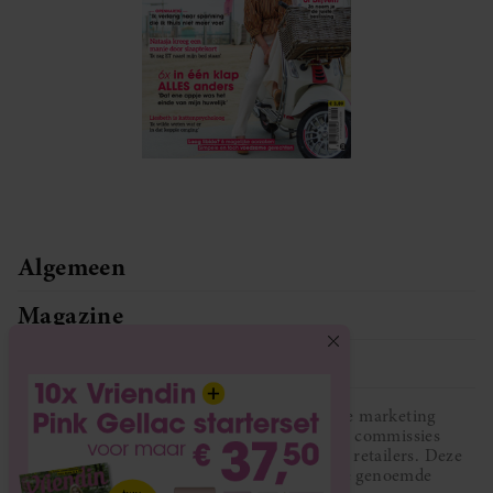
Algemeen
Magazine
Service
Vriendin participeert in diverse affiliate marketing
programma’s, dat houdt in dat Vriendin commissies
ontvangt voor aankopen middels links van retailers. Deze
website wordt niet gesponsord door de genoemde