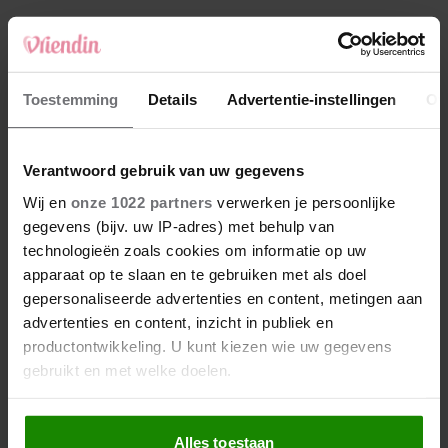
4
Makelaar Mandy: ‘‘Zeg dat ik moet stoppen,’
fluistert hij. Ik sluit mijn ogen en zwijg’
5
Toestemming
Details
Advertentie-instellingen
Ov
Makelaar Mandy: ‘Vrijdagavond belde Bart.
Hij sprak eng kalm’
Verantwoord gebruik van uw gegevens
Nieuw
Wij en
onze 1022 partners
verwerken je persoonlijke
gegevens (bijv. uw IP-adres) met behulp van
technologieën zoals cookies om informatie op uw
apparaat op te slaan en te gebruiken met als doel
gepersonaliseerde advertenties en content, metingen aan
advertenties en content, inzicht in publiek en
productontwikkeling. U kunt kiezen wie uw gegevens
gebruikt en met welke doelen.
Als u het toestaat, willen we ook graag:
Alles toestaan
Informatie verzamelen over uw geografische