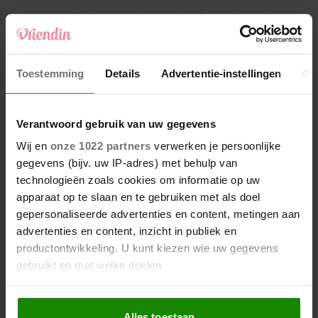
4
Makelaar Mandy: ‘Een bericht van de BN’er.
Een foto. Mijn lijf reageert’
5
Toestemming
Details
Advertentie-instellingen
Ov
Makelaar Mandy: ‘Vrijdagavond belde Bart.
Hij sprak eng kalm’
Verantwoord gebruik van uw gegevens
Nieuw
Wij en
onze 1022 partners
verwerken je persoonlijke
gegevens (bijv. uw IP-adres) met behulp van
technologieën zoals cookies om informatie op uw
apparaat op te slaan en te gebruiken met als doel
gepersonaliseerde advertenties en content, metingen aan
advertenties en content, inzicht in publiek en
productontwikkeling. U kunt kiezen wie uw gegevens
gebruikt en met welke doelen.
Als u het toestaat, willen we ook graag:
Alles toestaan