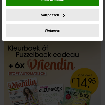
Informatie verzamelen over uw geografische
locatie, die tot een paar meter nauwkeurig kan zijn
Uw apparaat identificeren door het actief te
Aanpassen
scannen op specifieke eigenschappen (fingerprinting)
Lees meer over hoe uw persoonlijke gegevens worden
ABONNEREN
LOS KOPEN
verwerkt en stel uw voorkeuren in het
detailgedeelte
in.
Weigeren
U kunt uw toestemming op elk moment wijzigen of
intrekken in de Cookieverklaring.
We gebruiken cookies om content en advertenties te
personaliseren, om functies voor social media te bieden
en om ons websiteverkeer te analyseren. Ook delen we
informatie over uw gebruik van onze site met onze
partners voor social media, adverteren en analyse. Deze
partners kunnen deze gegevens combineren met andere
informatie die u aan ze heeft verstrekt of die ze hebben
verzameld op basis van uw gebruik van hun services. U
gaat akkoord met onze cookies als u onze website blijft
gebruiken.