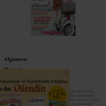
Algemeen
Magazine
Service
Vriendin participeert in diverse affiliate marketing
programma’s, dat houdt in dat Vriendin commissies
ontvangt voor aankopen middels links van retailers. Deze
website wordt niet gesponsord door de genoemde