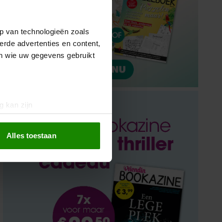
p van technologieën zoals
erde advertenties en content,
en wie uw gegevens gebruikt
g kan zijn
erprinting)
t
detailgedeelte
in. U kunt uw
Alles toestaan
 media te bieden en om ons
ze partners voor social
nformatie die u aan ze heeft
oord met onze cookies als u