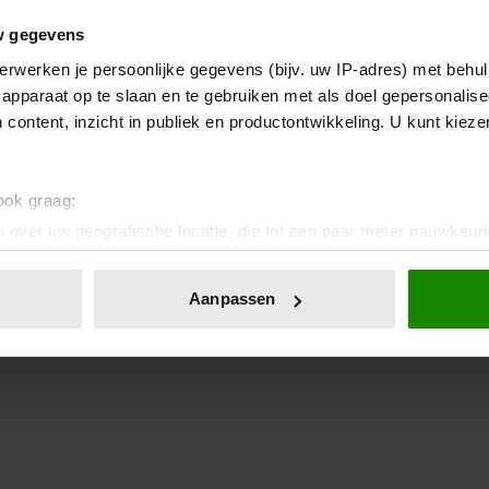
w gegevens
erwerken je persoonlijke gegevens (bijv. uw IP-adres) met behul
apparaat op te slaan en te gebruiken met als doel gepersonalise
 content, inzicht in publiek en productontwikkeling. U kunt kiez
 ook graag:
 over uw geografische locatie, die tot een paar meter nauwkeuri
eren door het actief te scannen op specifieke eigenschappen (fing
onlijke gegevens worden verwerkt en stel uw voorkeuren in he
Aanpassen
jzigen of intrekken in de Cookieverklaring.
ent en advertenties te personaliseren, om functies voor social
. Ook delen we informatie over uw gebruik van onze site met on
e. Deze partners kunnen deze gegevens combineren met andere i
erzameld op basis van uw gebruik van hun services. U gaat akk