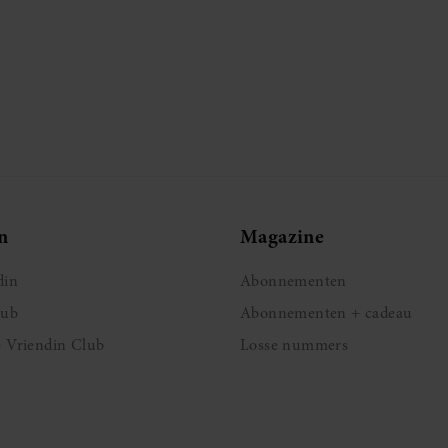
n
Magazine
din
Abonnementen
lub
Abonnementen + cadeau
e Vriendin Club
Losse nummers