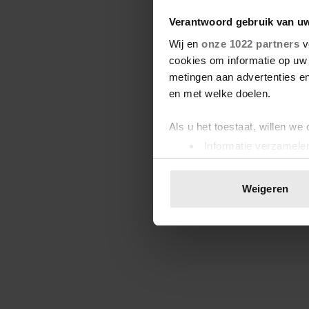
Verantwoord gebruik van u
Wij en
onze 1022 partners
v
cookies om informatie op uw 
metingen aan advertenties en
en met welke doelen.
Als u het toestaat, willen we
Informatie verzamelen
Uw apparaat identific
Lees meer over hoe uw perso
Weigeren
toestemming op elk moment wi
We gebruiken cookies om cont
websiteverkeer te analyseren
media, adverteren en analys
verstrekt of die ze hebben v
onze website blijft gebruiken.