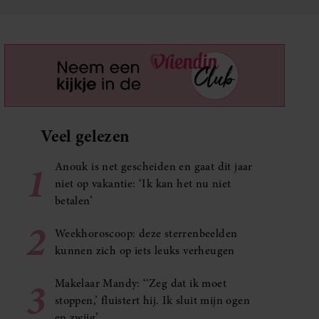
Veel gelezen
1
Anouk is net gescheiden en gaat dit jaar
niet op vakantie: ‘Ik kan het nu niet
betalen’
2
Weekhoroscoop: deze sterrenbeelden
kunnen zich op iets leuks verheugen
3
Makelaar Mandy: ‘‘Zeg dat ik moet
stoppen,’ fluistert hij. Ik sluit mijn ogen
en zwijg’