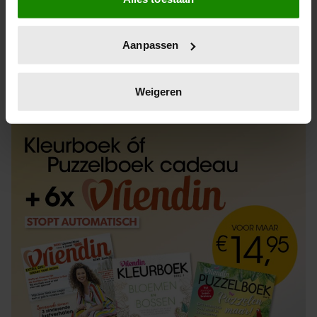
Informatie verzamelen over uw geografische
locatie, die tot een paar meter nauwkeurig kan zijn
Uw apparaat identificeren door het actief te
Aanpassen
scannen op specifieke eigenschappen (fingerprinting)
Lees meer over hoe uw persoonlijke gegevens worden
ABONNEREN
LOS KOPEN
verwerkt en stel uw voorkeuren in het
detailgedeelte
in.
Weigeren
U kunt uw toestemming op elk moment wijzigen of
intrekken in de Cookieverklaring.
We gebruiken cookies om content en advertenties te
personaliseren, om functies voor social media te bieden
en om ons websiteverkeer te analyseren. Ook delen we
informatie over uw gebruik van onze site met onze
partners voor social media, adverteren en analyse. Deze
partners kunnen deze gegevens combineren met andere
informatie die u aan ze heeft verstrekt of die ze hebben
verzameld op basis van uw gebruik van hun services. U
gaat akkoord met onze cookies als u onze website blijft
gebruiken.