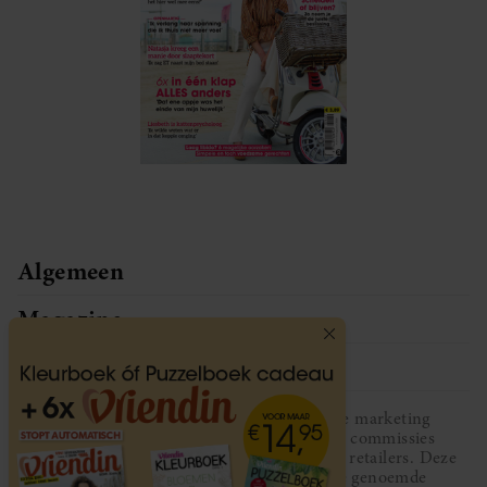
Algemeen
Magazine
Service
Vriendin participeert in diverse affiliate marketing
programma’s, dat houdt in dat Vriendin commissies
ontvangt voor aankopen middels links van retailers. Deze
website wordt niet gesponsord door de genoemde