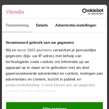
4
Weekhoroscoop: deze sterrenbeelden
kunnen zich op iets leuks verheugen
5
Toestemming
Details
Advertentie-instellingen
Ov
Makelaar Mandy: ‘Een bericht van de BN’er.
Een foto. Mijn lijf reageert’
Verantwoord gebruik van uw gegevens
Nieuw
Wij en
onze 1022 partners
verwerken je persoonlijke
gegevens (bijv. uw IP-adres) met behulp van
technologieën zoals cookies om informatie op uw
apparaat op te slaan en te gebruiken met als doel
gepersonaliseerde advertenties en content, metingen aan
advertenties en content, inzicht in publiek en
productontwikkeling. U kunt kiezen wie uw gegevens
gebruikt en met welke doelen.
Als u het toestaat, willen we ook graag:
Alles toestaan