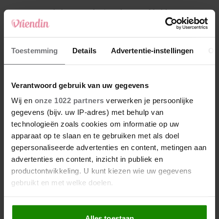
4
Makelaar Mandy: ‘Vrijdagavond belde Bart.
Hij sprak eng kalm’
5
Toestemming
Details
Advertentie-instellingen
Ov
Makelaar Mandy: ‘Judith typt… En deze keer
durf ik bijna niet te lezen wat er komt’
Verantwoord gebruik van uw gegevens
Nieuw
Wij en
onze 1022 partners
verwerken je persoonlijke
gegevens (bijv. uw IP-adres) met behulp van
technologieën zoals cookies om informatie op uw
apparaat op te slaan en te gebruiken met als doel
gepersonaliseerde advertenties en content, metingen aan
advertenties en content, inzicht in publiek en
productontwikkeling. U kunt kiezen wie uw gegevens
gebruikt en met welke doelen.
Als u het toestaat, willen we ook graag:
Alles toestaan