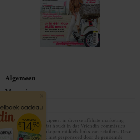
Algemeen
Magazine
Service
Vriendin participeert in diverse affiliate marketing
programma’s, dat houdt in dat Vriendin commissies
ontvangt voor aankopen middels links van retailers. Deze
website wordt niet gesponsord door de genoemde