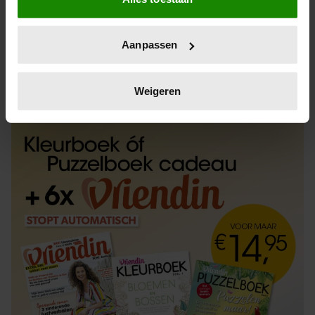
Informatie verzamelen over uw geografische
locatie, die tot een paar meter nauwkeurig kan zijn
Uw apparaat identificeren door het actief te
Aanpassen
scannen op specifieke eigenschappen (fingerprinting)
Lees meer over hoe uw persoonlijke gegevens worden
ABONNEREN
LOS KOPEN
verwerkt en stel uw voorkeuren in het
detailgedeelte
in.
Weigeren
U kunt uw toestemming op elk moment wijzigen of
intrekken in de Cookieverklaring.
We gebruiken cookies om content en advertenties te
personaliseren, om functies voor social media te bieden
en om ons websiteverkeer te analyseren. Ook delen we
informatie over uw gebruik van onze site met onze
partners voor social media, adverteren en analyse. Deze
partners kunnen deze gegevens combineren met andere
informatie die u aan ze heeft verstrekt of die ze hebben
verzameld op basis van uw gebruik van hun services. U
gaat akkoord met onze cookies als u onze website blijft
gebruiken.