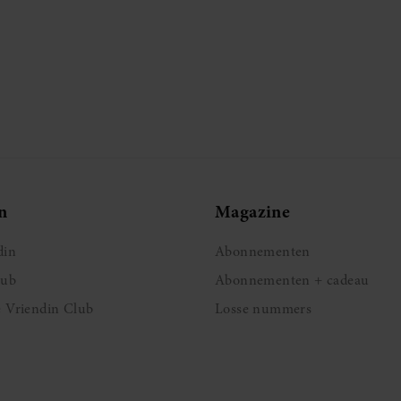
n
Magazine
din
Abonnementen
lub
Abonnementen + cadeau
e Vriendin Club
Losse nummers