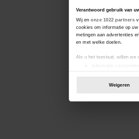
Verantwoord gebruik van u
Wij en
onze 1022 partners
v
cookies om informatie op uw 
metingen aan advertenties en
en met welke doelen.
Als u het toestaat, willen we
Informatie verzamelen
Uw apparaat identific
Lees meer over hoe uw perso
Weigeren
toestemming op elk moment wi
We gebruiken cookies om cont
websiteverkeer te analyseren
media, adverteren en analys
verstrekt of die ze hebben v
onze website blijft gebruiken.