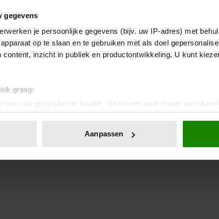
w gegevens
erwerken je persoonlijke gegevens (bijv. uw IP-adres) met behul
apparaat op te slaan en te gebruiken met als doel gepersonalise
 content, inzicht in publiek en productontwikkeling. U kunt kiez
 ook graag:
 over uw geografische locatie, die tot een paar meter nauwkeuri
eren door het actief te scannen op specifieke eigenschappen (fing
onlijke gegevens worden verwerkt en stel uw voorkeuren in he
Aanpassen
jzigen of intrekken in de Cookieverklaring.
ent en advertenties te personaliseren, om functies voor social
. Ook delen we informatie over uw gebruik van onze site met on
e. Deze partners kunnen deze gegevens combineren met andere i
erzameld op basis van uw gebruik van hun services. U gaat akk