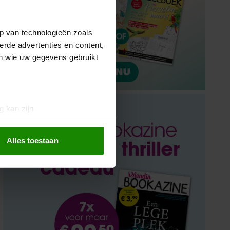
p van technologieën zoals
erde advertenties en content,
en wie uw gegevens gebruikt
g kan zijn
erprinting)
t
detailgedeelte
in. U kunt uw
Alles toestaan
 media te bieden en om ons
ze partners voor social
nformatie die u aan ze heeft
oord met onze cookies als u