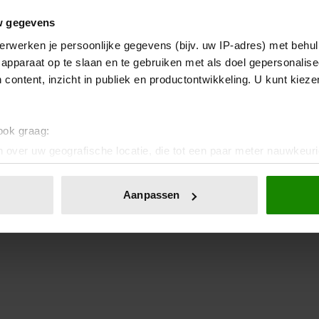
w gegevens
erwerken je persoonlijke gegevens (bijv. uw IP-adres) met behul
apparaat op te slaan en te gebruiken met als doel gepersonalise
 content, inzicht in publiek en productontwikkeling. U kunt kiez
 ook graag:
 over uw geografische locatie, die tot een paar meter nauwkeuri
eren door het actief te scannen op specifieke eigenschappen (fing
onlijke gegevens worden verwerkt en stel uw voorkeuren in he
Aanpassen
jzigen of intrekken in de Cookieverklaring.
ent en advertenties te personaliseren, om functies voor social
. Ook delen we informatie over uw gebruik van onze site met on
e. Deze partners kunnen deze gegevens combineren met andere i
erzameld op basis van uw gebruik van hun services. U gaat akk