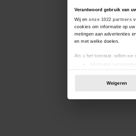
Verantwoord gebruik van u
Wij en
onze 1022 partners
v
cookies om informatie op uw 
metingen aan advertenties en
en met welke doelen.
Als u het toestaat, willen we
Informatie verzamelen
Uw apparaat identific
Lees meer over hoe uw perso
Weigeren
toestemming op elk moment wi
We gebruiken cookies om cont
websiteverkeer te analyseren
media, adverteren en analys
verstrekt of die ze hebben v
onze website blijft gebruiken.