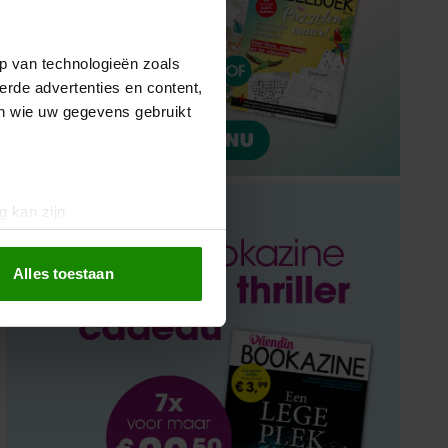
p van technologieën zoals
erde advertenties en content,
en wie uw gegevens gebruikt
g kan zijn
erprinting)
t
detailgedeelte
in. U kunt uw
Alles toestaan
 media te bieden en om ons
ze partners voor social
nformatie die u aan ze heeft
oord met onze cookies als u