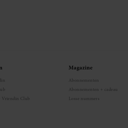
n
Magazine
din
Abonnementen
lub
Abonnementen + cadeau
e Vriendin Club
Losse nummers