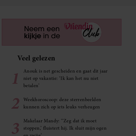
Veel gelezen
1
Anouk is net gescheiden en gaat dit jaar
niet op vakantie: ‘Ik kan het nu niet
betalen’
2
Weekhoroscoop: deze sterrenbeelden
kunnen zich op iets leuks verheugen
3
Makelaar Mandy: ‘‘Zeg dat ik moet
stoppen,’ fluistert hij. Ik sluit mijn ogen
en zwijg’