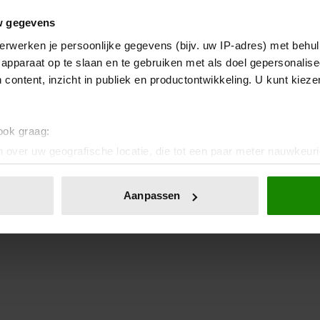
w gegevens
erwerken je persoonlijke gegevens (bijv. uw IP-adres) met behul
apparaat op te slaan en te gebruiken met als doel gepersonalise
 content, inzicht in publiek en productontwikkeling. U kunt kiez
 ook graag:
 over uw geografische locatie, die tot een paar meter nauwkeuri
eren door het actief te scannen op specifieke eigenschappen (fing
onlijke gegevens worden verwerkt en stel uw voorkeuren in he
Aanpassen
jzigen of intrekken in de Cookieverklaring.
ent en advertenties te personaliseren, om functies voor social
. Ook delen we informatie over uw gebruik van onze site met on
e. Deze partners kunnen deze gegevens combineren met andere i
erzameld op basis van uw gebruik van hun services. U gaat akk