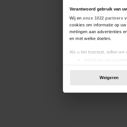
Verantwoord gebruik van u
Wij en
onze 1022 partners
v
cookies om informatie op uw 
metingen aan advertenties en
en met welke doelen.
Als u het toestaat, willen we
Informatie verzamelen
Uw apparaat identific
Lees meer over hoe uw perso
Weigeren
toestemming op elk moment wi
We gebruiken cookies om cont
websiteverkeer te analyseren
media, adverteren en analys
verstrekt of die ze hebben v
onze website blijft gebruiken.