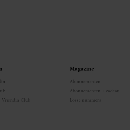
n
Magazine
din
Abonnementen
lub
Abonnementen + cadeau
e Vriendin Club
Losse nummers