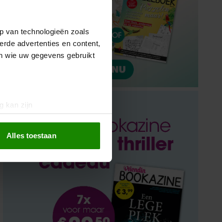
p van technologieën zoals
erde advertenties en content,
en wie uw gegevens gebruikt
g kan zijn
erprinting)
t
detailgedeelte
in. U kunt uw
Alles toestaan
 media te bieden en om ons
ze partners voor social
nformatie die u aan ze heeft
oord met onze cookies als u