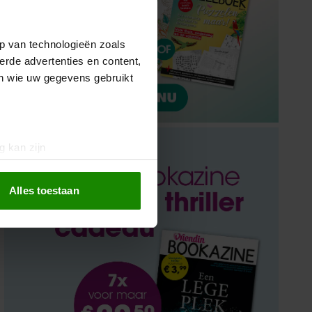
p van technologieën zoals
erde advertenties en content,
en wie uw gegevens gebruikt
g kan zijn
erprinting)
t
detailgedeelte
in. U kunt uw
Alles toestaan
 media te bieden en om ons
ze partners voor social
nformatie die u aan ze heeft
oord met onze cookies als u