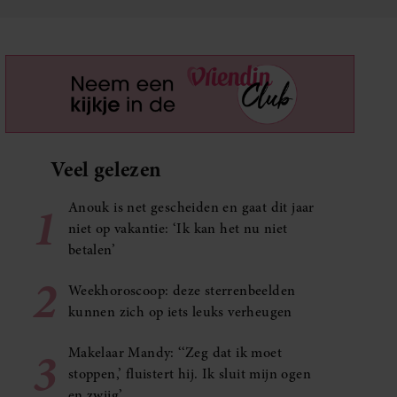
Veel gelezen
1
Anouk is net gescheiden en gaat dit jaar
niet op vakantie: ‘Ik kan het nu niet
betalen’
2
Weekhoroscoop: deze sterrenbeelden
kunnen zich op iets leuks verheugen
3
Makelaar Mandy: ‘‘Zeg dat ik moet
stoppen,’ fluistert hij. Ik sluit mijn ogen
en zwijg’