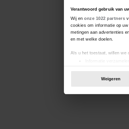
Verantwoord gebruik van u
Wij en
onze 1022 partners
v
cookies om informatie op uw 
metingen aan advertenties en
en met welke doelen.
Als u het toestaat, willen we
Informatie verzamelen
Uw apparaat identific
Lees meer over hoe uw perso
Weigeren
toestemming op elk moment wi
We gebruiken cookies om cont
websiteverkeer te analyseren
media, adverteren en analys
verstrekt of die ze hebben v
onze website blijft gebruiken.