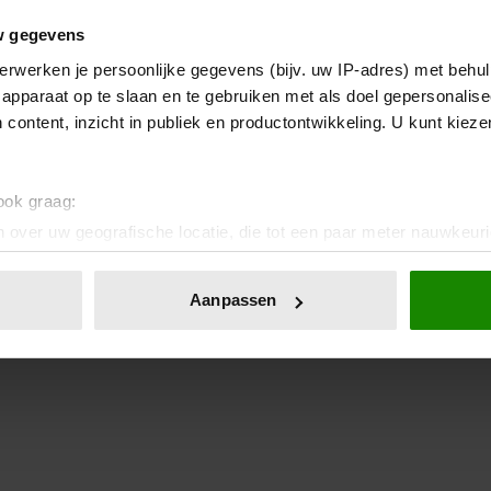
w gegevens
erwerken je persoonlijke gegevens (bijv. uw IP-adres) met behul
apparaat op te slaan en te gebruiken met als doel gepersonalise
 content, inzicht in publiek en productontwikkeling. U kunt kiez
 ook graag:
 over uw geografische locatie, die tot een paar meter nauwkeuri
eren door het actief te scannen op specifieke eigenschappen (fing
onlijke gegevens worden verwerkt en stel uw voorkeuren in he
Aanpassen
jzigen of intrekken in de Cookieverklaring.
ent en advertenties te personaliseren, om functies voor social
. Ook delen we informatie over uw gebruik van onze site met on
e. Deze partners kunnen deze gegevens combineren met andere i
erzameld op basis van uw gebruik van hun services. U gaat akk