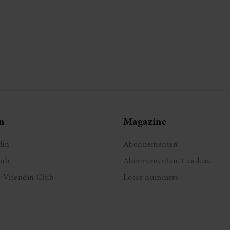
n
Magazine
din
Abonnementen
lub
Abonnementen + cadeau
e Vriendin Club
Losse nummers