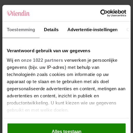
4
Makelaar Mandy: ‘‘Zeg dat ik moet stoppen,’
fluistert hij. Ik sluit mijn ogen en zwijg’
5
Toestemming
Details
Advertentie-instellingen
Ov
Makelaar Mandy: ‘Vrijdagavond belde Bart.
Hij sprak eng kalm’
Verantwoord gebruik van uw gegevens
Nieuw
Wij en
onze 1022 partners
verwerken je persoonlijke
gegevens (bijv. uw IP-adres) met behulp van
technologieën zoals cookies om informatie op uw
apparaat op te slaan en te gebruiken met als doel
gepersonaliseerde advertenties en content, metingen aan
advertenties en content, inzicht in publiek en
productontwikkeling. U kunt kiezen wie uw gegevens
gebruikt en met welke doelen.
Als u het toestaat, willen we ook graag:
Alles toestaan
Informatie verzamelen over uw geografische