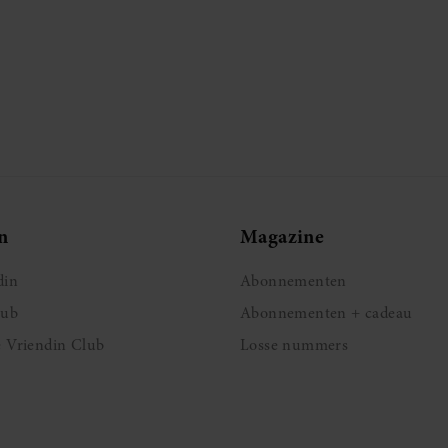
n
Magazine
din
Abonnementen
lub
Abonnementen + cadeau
e Vriendin Club
Losse nummers