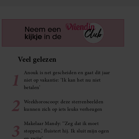
Veel gelezen
1
Anouk is net gescheiden en gaat dit jaar
niet op vakantie: ‘Ik kan het nu niet
betalen’
2
Weekhoroscoop: deze sterrenbeelden
kunnen zich op iets leuks verheugen
3
Makelaar Mandy: ‘‘Zeg dat ik moet
stoppen,’ fluistert hij. Ik sluit mijn ogen
en zwijg’