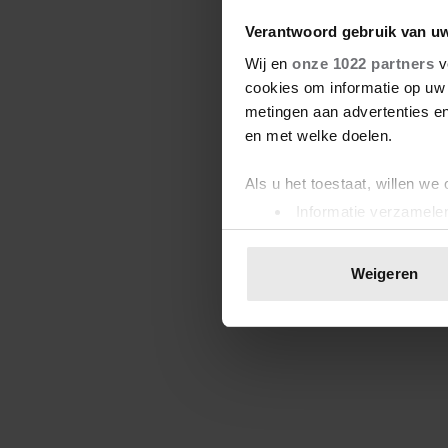
Verantwoord gebruik van u
Wij en
onze 1022 partners
v
cookies om informatie op uw 
metingen aan advertenties en
en met welke doelen.
Als u het toestaat, willen we
Informatie verzamelen
Uw apparaat identific
Lees meer over hoe uw perso
Weigeren
toestemming op elk moment wi
We gebruiken cookies om cont
websiteverkeer te analyseren
media, adverteren en analys
verstrekt of die ze hebben v
onze website blijft gebruiken.