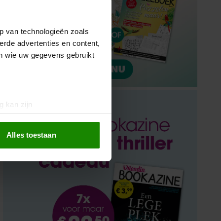
p van technologieën zoals
erde advertenties en content,
en wie uw gegevens gebruikt
g kan zijn
erprinting)
t
detailgedeelte
in. U kunt uw
Alles toestaan
 media te bieden en om ons
ze partners voor social
nformatie die u aan ze heeft
oord met onze cookies als u