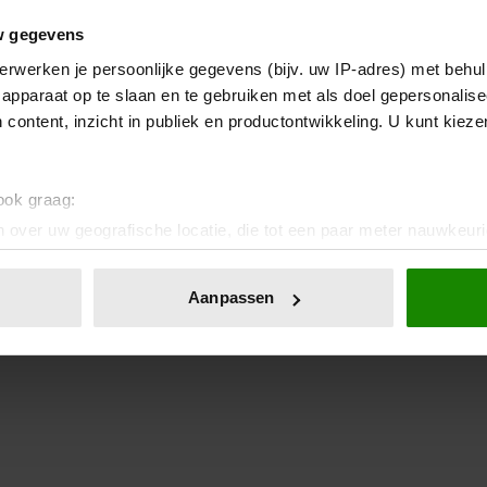
w gegevens
erwerken je persoonlijke gegevens (bijv. uw IP-adres) met behul
apparaat op te slaan en te gebruiken met als doel gepersonalise
 content, inzicht in publiek en productontwikkeling. U kunt kiez
 ook graag:
 over uw geografische locatie, die tot een paar meter nauwkeuri
eren door het actief te scannen op specifieke eigenschappen (fing
onlijke gegevens worden verwerkt en stel uw voorkeuren in he
Aanpassen
jzigen of intrekken in de Cookieverklaring.
ent en advertenties te personaliseren, om functies voor social
. Ook delen we informatie over uw gebruik van onze site met on
e. Deze partners kunnen deze gegevens combineren met andere i
erzameld op basis van uw gebruik van hun services. U gaat akk