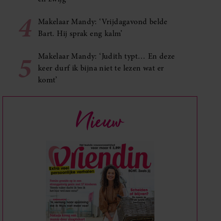
4
Makelaar Mandy: ‘Vrijdagavond belde
Bart. Hij sprak eng kalm’
5
Makelaar Mandy: ‘Judith typt… En deze
keer durf ik bijna niet te lezen wat er
komt’
Nieuw