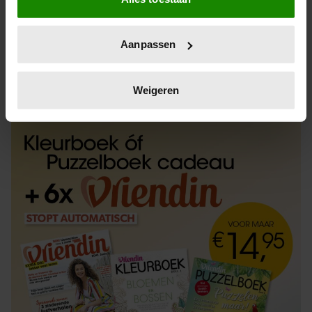
Informatie verzamelen over uw geografische
locatie, die tot een paar meter nauwkeurig kan zijn
Uw apparaat identificeren door het actief te
Aanpassen
scannen op specifieke eigenschappen (fingerprinting)
Lees meer over hoe uw persoonlijke gegevens worden
ABONNEREN
LOS KOPEN
verwerkt en stel uw voorkeuren in het
detailgedeelte
in.
Weigeren
U kunt uw toestemming op elk moment wijzigen of
intrekken in de Cookieverklaring.
We gebruiken cookies om content en advertenties te
personaliseren, om functies voor social media te bieden
en om ons websiteverkeer te analyseren. Ook delen we
informatie over uw gebruik van onze site met onze
partners voor social media, adverteren en analyse. Deze
partners kunnen deze gegevens combineren met andere
informatie die u aan ze heeft verstrekt of die ze hebben
verzameld op basis van uw gebruik van hun services. U
gaat akkoord met onze cookies als u onze website blijft
gebruiken.