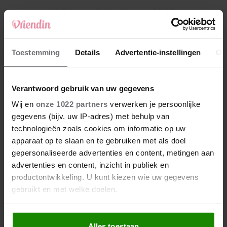
4
Makelaar Mandy: ‘Vrijdagavond belde Bart.
Hij sprak eng kalm’
5
Toestemming
Details
Advertentie-instellingen
Ov
Makelaar Mandy: ‘Judith typt… En deze keer
durf ik bijna niet te lezen wat er komt’
Verantwoord gebruik van uw gegevens
Nieuw
Wij en
onze 1022 partners
verwerken je persoonlijke
gegevens (bijv. uw IP-adres) met behulp van
technologieën zoals cookies om informatie op uw
apparaat op te slaan en te gebruiken met als doel
gepersonaliseerde advertenties en content, metingen aan
advertenties en content, inzicht in publiek en
productontwikkeling. U kunt kiezen wie uw gegevens
gebruikt en met welke doelen.
Als u het toestaat, willen we ook graag:
Alles toestaan