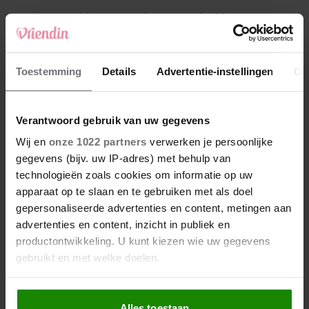
4
Weekhoroscoop: deze sterrenbeelden
kunnen zich op iets leuks verheugen
5
Toestemming
Details
Advertentie-instellingen
Ov
Makelaar Mandy: ‘Een bericht van de BN’er.
Een foto. Mijn lijf reageert’
Verantwoord gebruik van uw gegevens
Nieuw
Wij en
onze 1022 partners
verwerken je persoonlijke
gegevens (bijv. uw IP-adres) met behulp van
technologieën zoals cookies om informatie op uw
apparaat op te slaan en te gebruiken met als doel
gepersonaliseerde advertenties en content, metingen aan
advertenties en content, inzicht in publiek en
productontwikkeling. U kunt kiezen wie uw gegevens
gebruikt en met welke doelen.
Als u het toestaat, willen we ook graag:
Alles toestaan