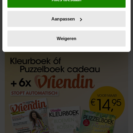
Informatie verzamelen over uw geografische
locatie, die tot een paar meter nauwkeurig kan zijn
Uw apparaat identificeren door het actief te
Aanpassen
scannen op specifieke eigenschappen (fingerprinting)
Lees meer over hoe uw persoonlijke gegevens worden
ABONNEREN
LOS KOPEN
verwerkt en stel uw voorkeuren in het
detailgedeelte
in.
Weigeren
U kunt uw toestemming op elk moment wijzigen of
intrekken in de Cookieverklaring.
We gebruiken cookies om content en advertenties te
personaliseren, om functies voor social media te bieden
en om ons websiteverkeer te analyseren. Ook delen we
informatie over uw gebruik van onze site met onze
partners voor social media, adverteren en analyse. Deze
partners kunnen deze gegevens combineren met andere
informatie die u aan ze heeft verstrekt of die ze hebben
verzameld op basis van uw gebruik van hun services. U
gaat akkoord met onze cookies als u onze website blijft
gebruiken.