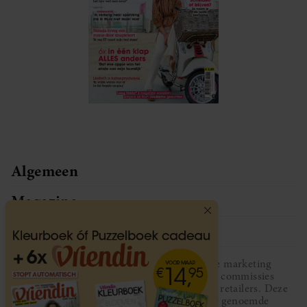
Algemeen
Magazine
Service
Vriendin participeert in diverse affiliate marketing
programma’s, dat houdt in dat Vriendin commissies
ontvangt voor aankopen middels links van retailers. Deze
website wordt niet gesponsord door de genoemde