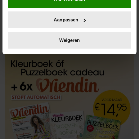
Informatie verzamelen over uw geografische
locatie, die tot een paar meter nauwkeurig kan zijn
Uw apparaat identificeren door het actief te
Aanpassen
scannen op specifieke eigenschappen (fingerprinting)
Lees meer over hoe uw persoonlijke gegevens worden
ABONNEREN
LOS KOPEN
verwerkt en stel uw voorkeuren in het
detailgedeelte
in.
Weigeren
U kunt uw toestemming op elk moment wijzigen of
intrekken in de Cookieverklaring.
We gebruiken cookies om content en advertenties te
personaliseren, om functies voor social media te bieden
en om ons websiteverkeer te analyseren. Ook delen we
informatie over uw gebruik van onze site met onze
partners voor social media, adverteren en analyse. Deze
partners kunnen deze gegevens combineren met andere
informatie die u aan ze heeft verstrekt of die ze hebben
verzameld op basis van uw gebruik van hun services. U
gaat akkoord met onze cookies als u onze website blijft
gebruiken.