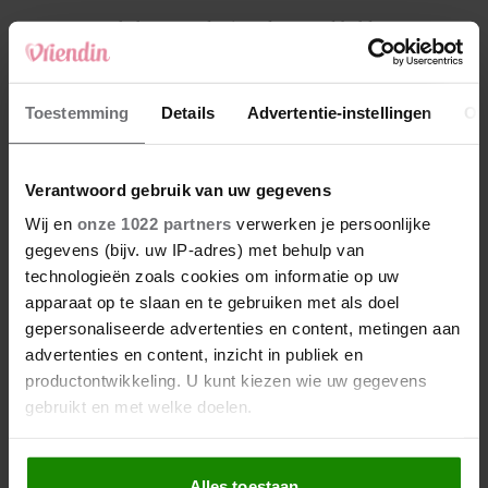
4
Makelaar Mandy: ‘Vrijdagavond belde Bart.
Hij sprak eng kalm’
5
Toestemming
Details
Advertentie-instellingen
Ov
Makelaar Mandy: ‘Judith typt… En deze keer
durf ik bijna niet te lezen wat er komt’
Verantwoord gebruik van uw gegevens
Nieuw
Wij en
onze 1022 partners
verwerken je persoonlijke
gegevens (bijv. uw IP-adres) met behulp van
technologieën zoals cookies om informatie op uw
apparaat op te slaan en te gebruiken met als doel
gepersonaliseerde advertenties en content, metingen aan
advertenties en content, inzicht in publiek en
productontwikkeling. U kunt kiezen wie uw gegevens
gebruikt en met welke doelen.
Als u het toestaat, willen we ook graag:
Alles toestaan