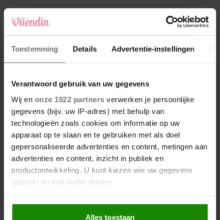
4
Makelaar Mandy: ‘‘Zeg dat ik moet stoppen,’
fluistert hij. Ik sluit mijn ogen en zwijg’
5
Toestemming
Details
Advertentie-instellingen
Ov
Makelaar Mandy: ‘Vrijdagavond belde Bart.
Hij sprak eng kalm’
Verantwoord gebruik van uw gegevens
Nieuw
Wij en
onze 1022 partners
verwerken je persoonlijke
gegevens (bijv. uw IP-adres) met behulp van
technologieën zoals cookies om informatie op uw
apparaat op te slaan en te gebruiken met als doel
gepersonaliseerde advertenties en content, metingen aan
advertenties en content, inzicht in publiek en
productontwikkeling. U kunt kiezen wie uw gegevens
gebruikt en met welke doelen.
Als u het toestaat, willen we ook graag:
Alles toestaan
Informatie verzamelen over uw geografische