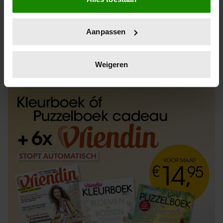
Informatie verzamelen over uw geografische
locatie, die tot een paar meter nauwkeurig kan zijn
Uw apparaat identificeren door het actief te
Aanpassen
scannen op specifieke eigenschappen (fingerprinting)
Lees meer over hoe uw persoonlijke gegevens worden
ABONNEREN
LOS KOPEN
verwerkt en stel uw voorkeuren in het
detailgedeelte
in.
Weigeren
U kunt uw toestemming op elk moment wijzigen of
intrekken in de Cookieverklaring.
We gebruiken cookies om content en advertenties te
personaliseren, om functies voor social media te bieden
en om ons websiteverkeer te analyseren. Ook delen we
informatie over uw gebruik van onze site met onze
partners voor social media, adverteren en analyse. Deze
partners kunnen deze gegevens combineren met andere
informatie die u aan ze heeft verstrekt of die ze hebben
verzameld op basis van uw gebruik van hun services. U
gaat akkoord met onze cookies als u onze website blijft
gebruiken.