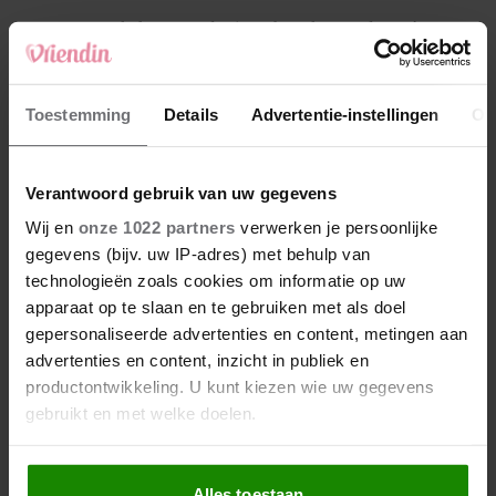
4
Makelaar Mandy: ‘Een bericht van de BN’er.
Een foto. Mijn lijf reageert’
5
Toestemming
Details
Advertentie-instellingen
Ov
Makelaar Mandy: ‘Vrijdagavond belde Bart.
Hij sprak eng kalm’
Verantwoord gebruik van uw gegevens
Nieuw
Wij en
onze 1022 partners
verwerken je persoonlijke
gegevens (bijv. uw IP-adres) met behulp van
technologieën zoals cookies om informatie op uw
apparaat op te slaan en te gebruiken met als doel
gepersonaliseerde advertenties en content, metingen aan
advertenties en content, inzicht in publiek en
productontwikkeling. U kunt kiezen wie uw gegevens
gebruikt en met welke doelen.
Als u het toestaat, willen we ook graag:
Alles toestaan