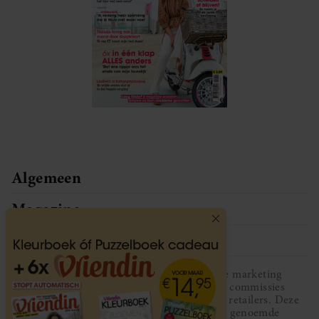
Algemeen
Magazine
Service
Vriendin participeert in diverse affiliate marketing
programma’s, dat houdt in dat Vriendin commissies
ontvangt voor aankopen middels links van retailers. Deze
website wordt niet gesponsord door de genoemde