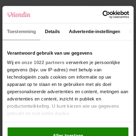
4
Makelaar Mandy: ‘Vrijdagavond belde Bart.
Hij sprak eng kalm’
5
Toestemming
Details
Advertentie-instellingen
Ov
Makelaar Mandy: ‘Judith typt… En deze keer
durf ik bijna niet te lezen wat er komt’
Verantwoord gebruik van uw gegevens
Nieuw
Wij en
onze 1022 partners
verwerken je persoonlijke
gegevens (bijv. uw IP-adres) met behulp van
technologieën zoals cookies om informatie op uw
apparaat op te slaan en te gebruiken met als doel
gepersonaliseerde advertenties en content, metingen aan
advertenties en content, inzicht in publiek en
productontwikkeling. U kunt kiezen wie uw gegevens
gebruikt en met welke doelen.
Als u het toestaat, willen we ook graag:
Alles toestaan