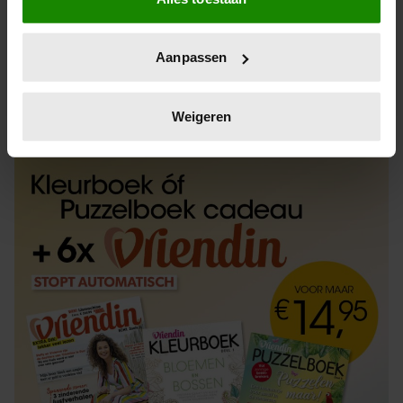
Informatie verzamelen over uw geografische
locatie, die tot een paar meter nauwkeurig kan zijn
Uw apparaat identificeren door het actief te
Aanpassen
scannen op specifieke eigenschappen (fingerprinting)
Lees meer over hoe uw persoonlijke gegevens worden
ABONNEREN
LOS KOPEN
verwerkt en stel uw voorkeuren in het
detailgedeelte
in.
Weigeren
U kunt uw toestemming op elk moment wijzigen of
intrekken in de Cookieverklaring.
We gebruiken cookies om content en advertenties te
personaliseren, om functies voor social media te bieden
en om ons websiteverkeer te analyseren. Ook delen we
informatie over uw gebruik van onze site met onze
partners voor social media, adverteren en analyse. Deze
partners kunnen deze gegevens combineren met andere
informatie die u aan ze heeft verstrekt of die ze hebben
verzameld op basis van uw gebruik van hun services. U
gaat akkoord met onze cookies als u onze website blijft
gebruiken.