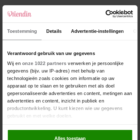
4
Makelaar Mandy: ‘‘Zeg dat ik moet stoppen,’
fluistert hij. Ik sluit mijn ogen en zwijg’
5
Toestemming
Details
Advertentie-instellingen
Ov
Makelaar Mandy: ‘Vrijdagavond belde Bart.
Hij sprak eng kalm’
Verantwoord gebruik van uw gegevens
Nieuw
Wij en
onze 1022 partners
verwerken je persoonlijke
gegevens (bijv. uw IP-adres) met behulp van
technologieën zoals cookies om informatie op uw
apparaat op te slaan en te gebruiken met als doel
gepersonaliseerde advertenties en content, metingen aan
advertenties en content, inzicht in publiek en
productontwikkeling. U kunt kiezen wie uw gegevens
gebruikt en met welke doelen.
Als u het toestaat, willen we ook graag:
Alles toestaan
Informatie verzamelen over uw geografische