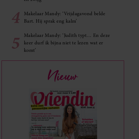
4
Makelaar Mandy: ‘Vrijdagavond belde
Bart. Hij sprak eng kalm’
5
Makelaar Mandy: ‘Judith typt… En deze
keer durf ik bijna niet te lezen wat er
komt’
Nieuw