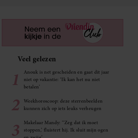
Veel gelezen
1
Anouk is net gescheiden en gaat dit jaar
niet op vakantie: ‘Ik kan het nu niet
betalen’
2
Weekhoroscoop: deze sterrenbeelden
kunnen zich op iets leuks verheugen
3
Makelaar Mandy: ‘‘Zeg dat ik moet
stoppen,’ fluistert hij. Ik sluit mijn ogen
en zwijg’