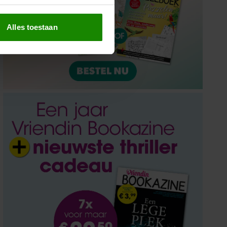
erprinting)
t
detailgedeelte
in. U kunt uw
Alles toestaan
 media te bieden en om ons
ze partners voor social
nformatie die u aan ze heeft
oord met onze cookies als u