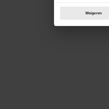
Uw apparaat identific
Lees meer over hoe uw perso
Weigeren
toestemming op elk moment wi
We gebruiken cookies om cont
websiteverkeer te analyseren
media, adverteren en analys
verstrekt of die ze hebben v
onze website blijft gebruiken.