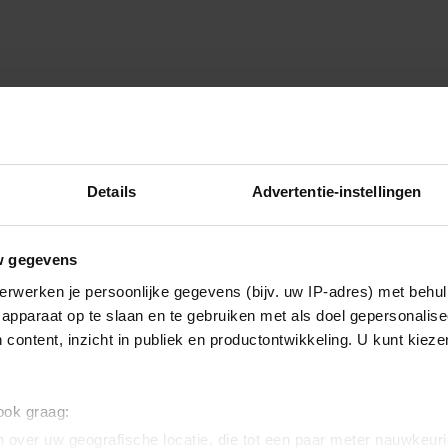
Details
Advertentie-instellingen
w gegevens
erwerken je persoonlijke gegevens (bijv. uw IP-adres) met behul
apparaat op te slaan en te gebruiken met als doel gepersonalise
 content, inzicht in publiek en productontwikkeling. U kunt kiez
 ook graag:
 over uw geografische locatie, die tot een paar meter nauwkeuri