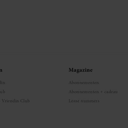
n
Magazine
din
Abonnementen
lub
Abonnementen + cadeau
e Vriendin Club
Losse nummers